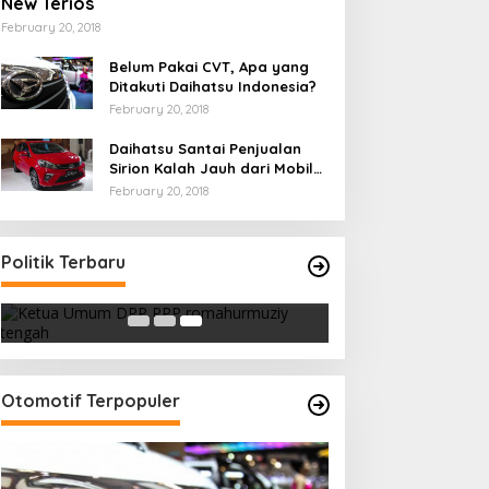
New Terios
February 20, 2018
Belum Pakai CVT, Apa yang
Ditakuti Daihatsu Indonesia?
February 20, 2018
Daihatsu Santai Penjualan
Sirion Kalah Jauh dari Mobil
LCGC
February 20, 2018
Strategi PPP Menangkan Duet
Politik Terbaru
Ganjar dan Gus Yasin
In Berita, Politik
|
February 19, 2018
Otomotif Terpopuler