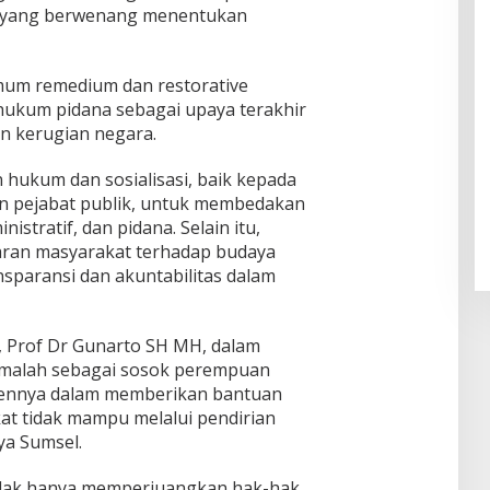
a yang berwenang menentukan
imum remedium dan restorative
hukum pidana sebagai upaya terakhir
 kerugian negara.
hukum dan sosialisasi, baik kepada
 pejabat publik, untuk membedakan
nistratif, dan pidana. Selain itu,
aran masyarakat terhadap budaya
ansparansi dan akuntabilitas dalam
a, Prof Dr Gunarto SH MH, dalam
malah sebagai sosok perempuan
tmennya dalam memberikan bantuan
t tidak mampu melalui pendirian
a Sumsel.
idak hanya memperjuangkan hak-hak