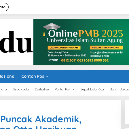
rita
Nasional
Contoh Pos
ndra
Sepakbola
Daihatsu
Partai Politik
Sepakbola Kita
Banjir Jaka
 Puncak Akademik,