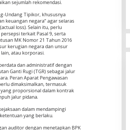
aikan sejumlah rekomendasi.
ng-Undang Tipikor, khususnya
an keuangan negara” agar selaras
ctual loss). Selain itu, perlu
rsepsi terkait Pasal 9, serta
Putusan MK Nomor 21 Tahun 2016
ur kerugian negara dan unsur
lain, atau korporasi.
erdata dan administratif dengan
n Ganti Rugi (TGR) sebagai jalur
ara. Peran Aparat Pengawasan
 perlu dimaksimalkan, termasuk
f yang proporsional dalam kontrak
uh jalur pidana.
kejaksaan dalam mendampingi
 ketentuan yang berlaku.
an auditor dengan menetapkan BPK