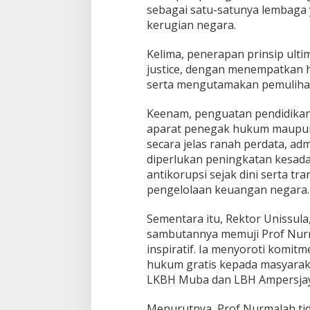
sebagai satu-satunya lembag
kerugian negara.
Kelima, penerapan prinsip ult
justice, dengan menempatkan 
serta mengutamakan pemulihan
Keenam, penguatan pendidikan 
aparat penegak hukum maupun
secara jelas ranah perdata, admi
diperlukan peningkatan kesad
antikorupsi sejak dini serta tr
pengelolaan keuangan negara.
Sementara itu, Rektor Unissul
sambutannya memuji Prof Nur
inspiratif. Ia menyoroti komi
hukum gratis kepada masyaraka
LKBH Muba dan LBH Ampersjay
Menurutnya, Prof Nurmalah t