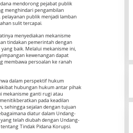
pidana mendorong pejabat publik
ung menghindari pengambilan
, pelayanan publik menjadi lamban
ahan sulit tercapai.
jatinya menyediakan mekanisme
aian tindakan pemerintah dengan
ang baik. Melalui mekanisme ini,
enyimpangan kewenangan dapat
ia Siap
ung membawa persoalan ke ranah
mpinan Mas Dar
Ini Dia Hubungan Partai Garuda
ai Kepala Badan
3, 2026
dengan Gerindra
bahwa dalam perspektif hukum
In Berita, Politik
|
February 19, 2018
 akibat hubungan hukum antar pihak
i mekanisme ganti rugi atau
 menitikberatkan pada keadilan
, sehingga sejalan dengan tujuan
ebagaimana diatur dalam Undang-
yang telah diubah dengan Undang-
entang Tindak Pidana Korupsi.