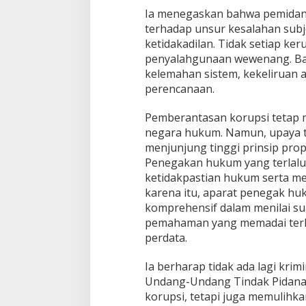
Ia menegaskan bahwa pemidan
terhadap unsur kesalahan subj
ketidakadilan. Tidak setiap keru
penyalahgunaan wewenang. Ban
kelemahan sistem, kekeliruan a
perencanaan.
Pemberantasan korupsi tetap 
negara hukum. Namun, upaya t
menjunjung tinggi prinsip prop
Penegakan hukum yang terlalu 
ketidakpastian hukum serta me
karena itu, aparat penegak huk
komprehensif dalam menilai su
pemahaman yang memadai terh
perdata.
Ia berharap tidak ada lagi krim
Undang-Undang Tindak Pidana
korupsi, tetapi juga memulihk