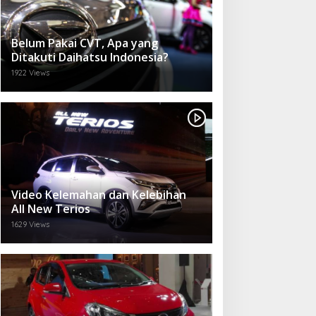
Belum Pakai CVT, Apa yang
Ditakuti Daihatsu Indonesia?
1922 Views
Video Kelemahan dan Kelebihan
All New Terios
1629 Views