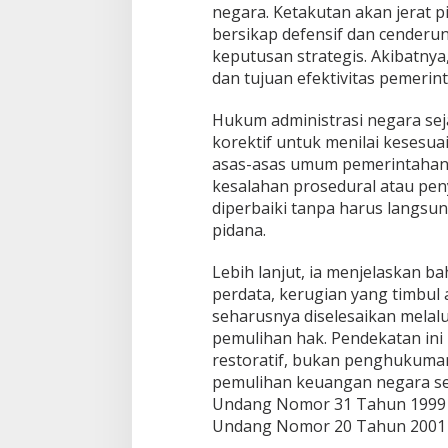
negara. Ketakutan akan jerat 
bersikap defensif dan cender
keputusan strategis. Akibatnya
dan tujuan efektivitas pemerint
Hukum administrasi negara se
korektif untuk menilai kesesu
asas-asas umum pemerintahan y
kesalahan prosedural atau p
Jagatara Indones
diperbaiki tanpa harus langs
Mengawal Kepemi
pidana.
Sudaryono sebag
In Berita, Politik
|
July 2
Gizi Nasional
Lebih lanjut, ia menjelaskan 
perdata, kerugian yang timbul
seharusnya diselesaikan melalu
pemulihan hak. Pendekatan ini
restoratif, bukan penghukuman
pemulihan keuangan negara s
Undang Nomor 31 Tahun 1999 
Undang Nomor 20 Tahun 2001 t