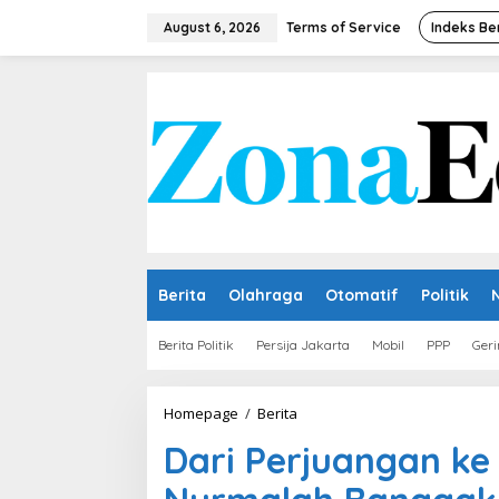
Skip
to
August 6, 2026
Terms of Service
Indeks Be
content
Berita
Olahraga
Otomatif
Politik
Berita Politik
Persija Jakarta
Mobil
PPP
Geri
Dari
Homepage
/
Berita
Perjuangan
Dari Perjuangan ke
ke
Puncak
Akademik,