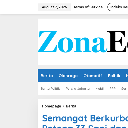
Skip
to
August 7, 2026
Terms of Service
Indeks Be
content
Berita
Olahraga
Otomatif
Politik
Berita Politik
Persija Jakarta
Mobil
PPP
Geri
Semangat
Homepage
/
Berita
Berkurban
Semangat Berkurba
Meningkat,
Unissula
Potong