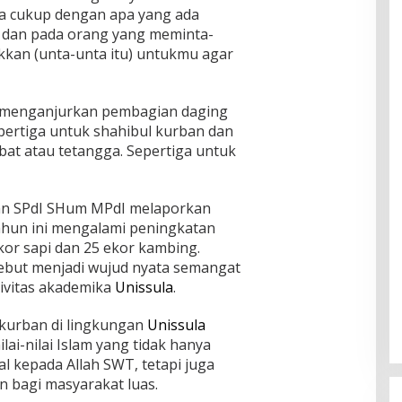
a cukup dengan apa yang ada
) dan pada orang yang meminta-
kkan (unta-unta itu) untukmu agar
ma menganjurkan pembagian daging
pertiga untuk shahibul kurban dan
bat atau tetangga. Sepertiga untuk
n SPdI SHum MPdI melaporkan
hun ini mengalami peningkatan
ekor sapi dan 25 ekor kambing.
ebut menjadi wujud nyata semangat
civitas akademika
Unissula
.
kurban di lingkungan
Unissula
lai-nilai Islam yang tidak hanya
 kepada Allah SWT, tetapi juga
 bagi masyarakat luas.