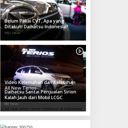
Belum Pakai CVT, Apa yang
Ditakuti Daihatsu Indonesia?
1922 Views
Video Kelemahan dan Kelebihan
All New Terios
Daihatsu Santai Penjualan Sirion
1631 Views
Kalah Jauh dari Mobil LCGC
833 Views