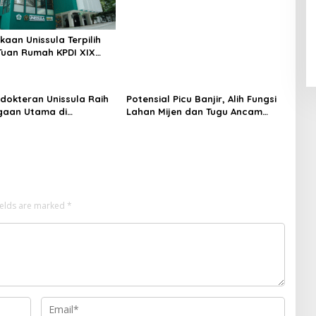
kaan Unissula Terpilih
Tuan Rumah KPDI XIX
28
dokteran Unissula Raih
Potensial Picu Banjir, Alih Fungsi
gaan Utama di
Lahan Mijen dan Tugu Ancam
si Internasional
Eksistensi Kota Semarang
ields are marked
*