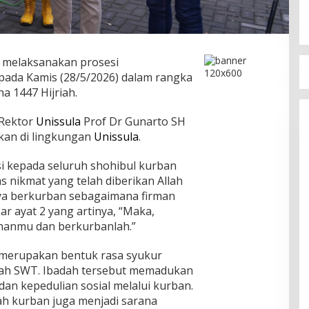
g melaksanakan prosesi
ada Kamis (28/5/2026) dalam rangka
a 1447 Hijriah.
 Rektor
Unissula
Prof Dr Gunarto SH
ekan di lingkungan
Unissula
.
i kepada seluruh shohibul kurban
s nikmat yang telah diberikan Allah
ya berkurban sebagaimana firman
ar ayat 2 yang artinya, “Maka,
uhanmu dan berkurbanlah.”
 merupakan bentuk rasa syukur
Allah SWT. Ibadah tersebut memadukan
 dan kepedulian sosial melalui kurban.
dah kurban juga menjadi sarana