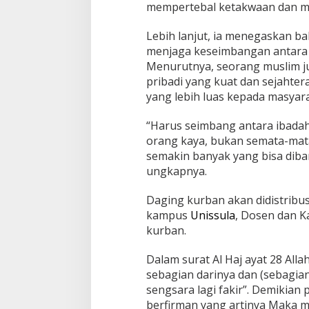
mempertebal ketakwaan dan me
Lebih lanjut, ia menegaskan 
menjaga keseimbangan antara a
Menurutnya, seorang muslim ju
pribadi yang kuat dan sejahte
yang lebih luas kepada masyara
“Harus seimbang antara ibadah 
orang kaya, bukan semata-mata 
Jagatara Indones
semakin banyak yang bisa diba
Mengawal Kepemi
Sudaryono sebag
ungkapnya.
In Berita, Politik
|
July 2
Gizi Nasional
Daging kurban akan didistribu
kampus
Unissula
, Dosen dan 
kurban.
Dalam surat Al Haj ayat 28 All
sebagian darinya dan (sebagia
sengsara lagi fakir”. Demikian p
berfirman yang artinya Maka m