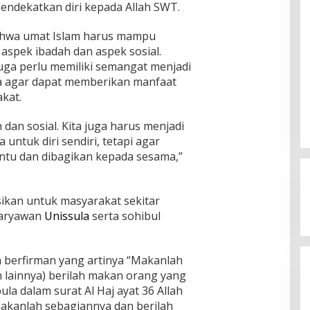
ndekatkan diri kepada Allah SWT.
bahwa umat Islam harus mampu
spek ibadah dan aspek sosial.
ga perlu memiliki semangat menjadi
ra agar dapat memberikan manfaat
kat.
dan sosial. Kita juga harus menjadi
untuk diri sendiri, tetapi agar
ia Siap
ntu dan dibagikan kepada sesama,”
mpinan Mas Dar
Ini Dia Hubungan Partai Garuda
ai Kepala Badan
3, 2026
dengan Gerindra
In Berita, Politik
|
February 19, 2018
sikan untuk masyarakat sekitar
Karyawan
Unissula
serta sohibul
ah berfirman yang artinya “Makanlah
n lainnya) berilah makan orang yang
ula dalam surat Al Haj ayat 36 Allah
akanlah sebagiannya dan berilah