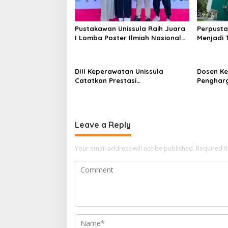
Pustakawan Unissula Raih Juara
Perpusta
I Lomba Poster Ilmiah Nasional
Menjadi 
di KPDI XVII
Tahun 20
DIII Keperawatan Unissula
Dosen Ke
Catatkan Prestasi
Penghar
Membanggakan, 100%
Konferen
Mahasiswanya Lulus Uji
Kompetensi Nasional
Leave a Reply
Your email address will not be published.
Required f