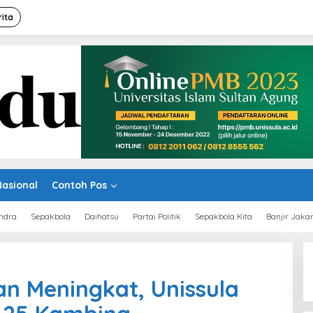
rita
Nasional
Contoh Pos
ndra
Sepakbola
Daihatsu
Partai Politik
Sepakbola Kita
Banjir Jaka
n Meningkat, Unissula