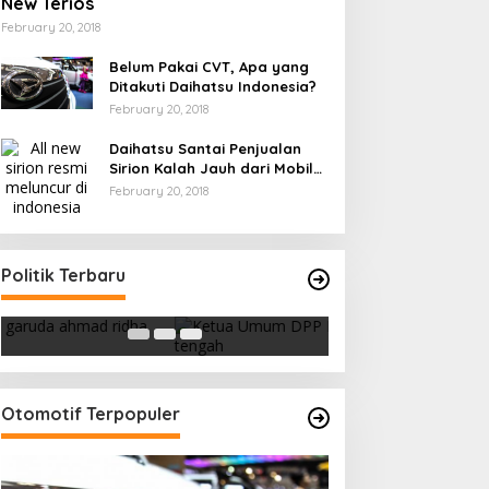
New Terios
February 20, 2018
Belum Pakai CVT, Apa yang
Ditakuti Daihatsu Indonesia?
February 20, 2018
Daihatsu Santai Penjualan
Sirion Kalah Jauh dari Mobil
LCGC
February 20, 2018
Strategi PPP Menangkan Duet
Politik Terbaru
Ganjar dan Gus Yasin
In Berita, Politik
|
February 19, 2018
Otomotif Terpopuler