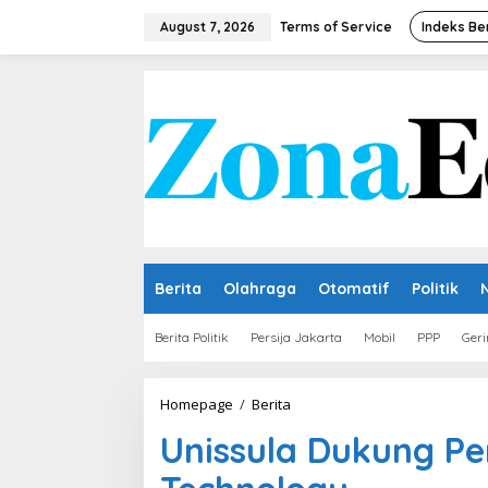
Skip
to
August 7, 2026
Terms of Service
Indeks Be
content
Berita
Olahraga
Otomatif
Politik
Berita Politik
Persija Jakarta
Mobil
PPP
Geri
Unissula
Homepage
/
Berita
Dukung
Unissula Dukung P
Pemanfaatan
Green
Future