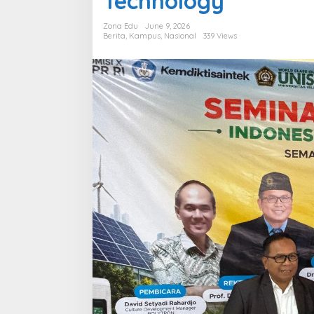
Technology
Technology
Zona Edu
June 9, 2026
Berita
,
Kampus
,
Nasional
339 Views