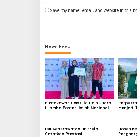
Save my name, email, and website in this b
News Feed
Pustakawan Unissula Raih Juara
Perpusta
I Lomba Poster Ilmiah Nasional
Menjadi 
di KPDI XVII
Tahun 20
DIII Keperawatan Unissula
Dosen Ke
Catatkan Prestasi
Penghar