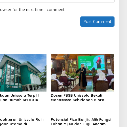
rowser for the next time I comment.
kaan Unissula Terpilih
Dosen FBSB Unissula Bekali
Tuan Rumah KPDI XIX
Mahasiswa Kebidanan Blora
28
Etika dan Keterampilan Public
Speaking
dokteran Unissula Raih
Potensial Picu Banjir, Alih Fungsi
gaan Utama di
Lahan Mijen dan Tugu Ancam