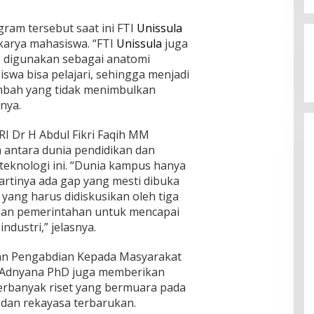
Jagatara Indonesia Siap
Mengawal Kepemimpinan Mas Dar
am tersebut saat ini FTI
Unissula
Sudaryono sebagai Kepala Badan
In Berita, Politik
|
July 23, 2026
k karya mahasiswa. “FTI
Unissula
juga
Gizi Nasional
ng digunakan sebagai anatomi
wa bisa pelajari, sehingga menjadi
tambah yang tidak menimbulkan
nya.
I Dr H Abdul Fikri Faqih MM
antara dunia pendidikan dan
eknologi ini. “Dunia kampus hanya
artinya ada gap yang mesti dibuka
 yang harus didiskusikan oleh tiga
i dan pemerintahan untuk mencapai
dustri,” jelasnya.
 dan Pengabdian Kepada Masyarakat
t Adnyana PhD juga memberikan
banyak riset yang bermuara pada
, dan rekayasa terbarukan.