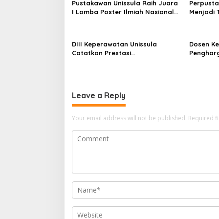
Pustakawan Unissula Raih Juara
Perpusta
I Lomba Poster Ilmiah Nasional
Menjadi 
di KPDI XVII
Tahun 20
DIII Keperawatan Unissula
Dosen Ke
Catatkan Prestasi
Penghar
Membanggakan, 100%
Konferen
Mahasiswanya Lulus Uji
Kompetensi Nasional
Leave a Reply
Your email address will not be published.
Required f