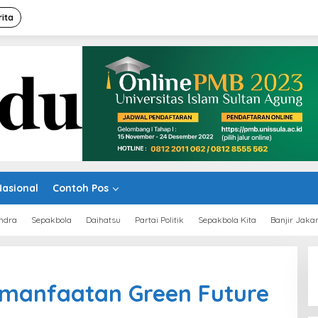
rita
Nasional
Contoh Pos
ndra
Sepakbola
Daihatsu
Partai Politik
Sepakbola Kita
Banjir Jaka
emanfaatan Green Future