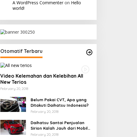
A WordPress Commenter
on
Hello
world!
Otomatif Terbaru
Video Kelemahan dan Kelebihan All
New Terios
February 20, 2018
Belum Pakai CVT, Apa yang
Ditakuti Daihatsu Indonesia?
February 20, 2018
Daihatsu Santai Penjualan
Sirion Kalah Jauh dari Mobil
LCGC
February 20, 2018