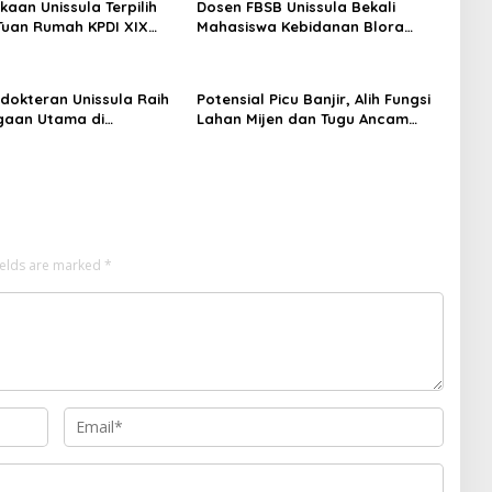
kaan Unissula Terpilih
Dosen FBSB Unissula Bekali
Tuan Rumah KPDI XIX
Mahasiswa Kebidanan Blora
28
Etika dan Keterampilan Public
Speaking
dokteran Unissula Raih
Potensial Picu Banjir, Alih Fungsi
gaan Utama di
Lahan Mijen dan Tugu Ancam
si Internasional
Eksistensi Kota Semarang
ields are marked
*