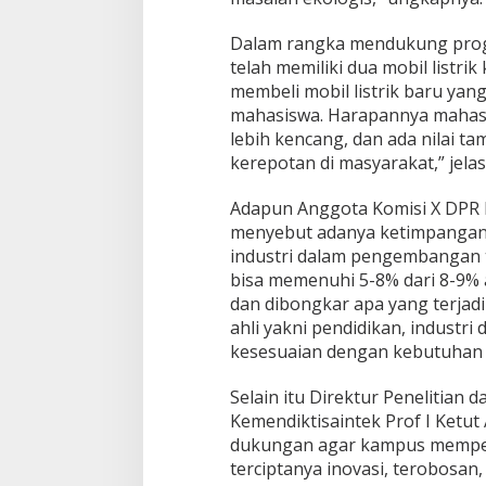
Dalam rangka mendukung progr
telah memiliki dua mobil listri
membeli mobil listrik baru ya
mahasiswa. Harapannya mahasis
lebih kencang, dan ada nilai 
kerepotan di masyarakat,” jelas
Adapun Anggota Komisi X DPR R
menyebut adanya ketimpangan 
industri dalam pengembangan t
bisa memenuhi 5-8% dari 8-9% 
dan dibongkar apa yang terjadi
ahli yakni pendidikan, industr
kesesuaian dengan kebutuhan in
Selain itu Direktur Penelitian
Kemendiktisaintek Prof I Ketu
dukungan agar kampus memper
terciptanya inovasi, terobosan