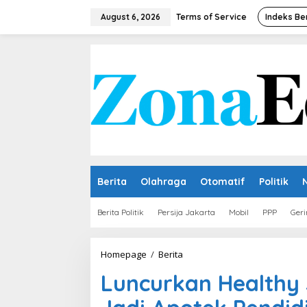
Skip
to
August 6, 2026
Terms of Service
Indeks Be
content
Berita
Olahraga
Otomatif
Politik
Berita Politik
Persija Jakarta
Mobil
PPP
Geri
Luncurkan
Homepage
/
Berita
Healthy
Luncurkan Healthy 
Jamu,
Farmasi
Unissula