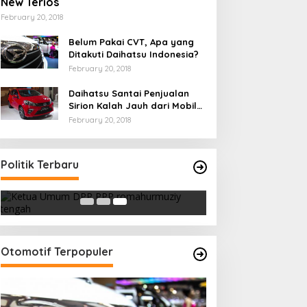
New Terios
February 20, 2018
Belum Pakai CVT, Apa yang
Ditakuti Daihatsu Indonesia?
February 20, 2018
Daihatsu Santai Penjualan
Sirion Kalah Jauh dari Mobil
LCGC
February 20, 2018
Strategi PPP Menangkan Duet
Politik Terbaru
Ganjar dan Gus Yasin
In Berita, Politik
|
February 19, 2018
Otomotif Terpopuler