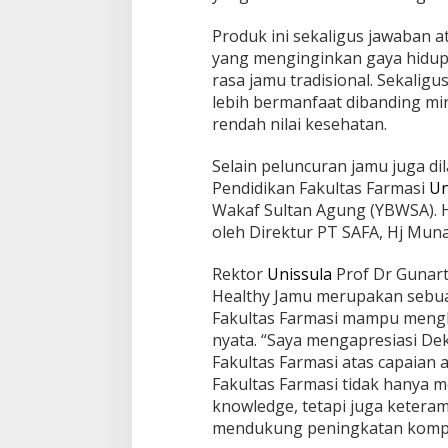
Produk ini sekaligus jawaban
yang menginginkan gaya hidup
rasa jamu tradisional. Sekalig
lebih bermanfaat dibanding mi
rendah nilai kesehatan.
Selain peluncuran jamu juga di
Pendidikan Fakultas Farmasi
Un
Jagatara Indones
Wakaf Sultan Agung (YBWSA). 
Mengawal Kepemi
oleh Direktur PT SAFA, Hj Mu
Sudaryono sebag
In Berita, Politik
|
July 2
Gizi Nasional
Rektor
Unissula
Prof Dr Gunar
Healthy Jamu merupakan sebu
Fakultas Farmasi mampu mengh
nyata. “Saya mengapresiasi Dek
Fakultas Farmasi atas capaian a
Fakultas Farmasi tidak hanya 
knowledge, tetapi juga keteramp
mendukung peningkatan kompet