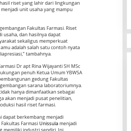
asil riset yang lahir dari lingkungan
 menjadi unit usaha yang mampu
ngembangan Fakultas Farmasi. Riset
i usaha, dan hasilnya dapat
yarakat sekaligus memperkuat
Jamu adalah salah satu contoh nyata
 diapresiasi,” tambahnya.
armasi Dr apt Rina Wijayanti SH MSc
s dukungan penuh Ketua Umum YBWSA
pembangunan gedung Fakultas
engembangan sarana laboratoriumnya.
 tidak hanya dimanfaatkan sebagai
ga akan menjadi pusat penelitian,
uksi hasil riset farmasi.
ni dapat berkembang menjadi
 Fakultas Farmasi
Unissula
menjadi
 memiliki industri sendiri. Ini