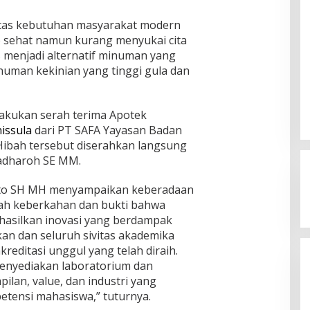
 atas kebutuhan masyarakat modern
 sehat namun kurang menyukai cita
us menjadi alternatif minuman yang
numan kekinian yang tinggi gula dan
lakukan serah terima Apotek
issula
dari PT SAFA Yayasan Badan
ia Siap
Hibah tersebut diserahkan langsung
mpinan Mas Dar
Ini Dia Hubungan Partai Garuda
nadharoh SE MM.
ai Kepala Badan
3, 2026
dengan Gerindra
to SH MH menyampaikan keberadaan
In Berita, Politik
|
February 19, 2018
ah keberkahan dan bukti bahwa
asilkan inovasi yang berdampak
an dan seluruh sivitas akademika
kreditasi unggul yang telah diraih.
menyediakan laboratorium dan
ilan, value, dan industri yang
ensi mahasiswa,” tuturnya.