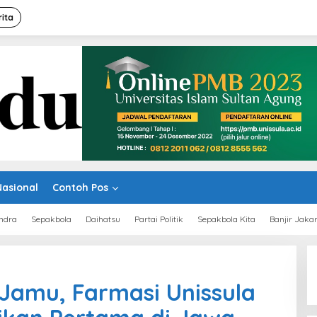
rita
Nasional
Contoh Pos
ndra
Sepakbola
Daihatsu
Partai Politik
Sepakbola Kita
Banjir Jaka
Jamu, Farmasi Unissula