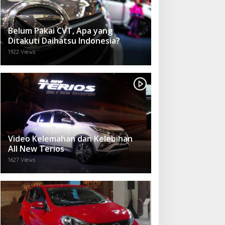
Belum Pakai CVT, Apa yang
Ditakuti Daihatsu Indonesia?
1922 Views
Video Kelemahan dan Kelebihan
All New Terios
1627 Views