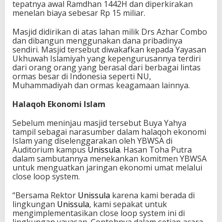
tepatnya awal Ramdhan 1442H dan diperkirakan
menelan biaya sebesar Rp 15 miliar.
Masjid didirikan di atas lahan milik Drs Azhar Combo
dan dibangun menggunakan dana pribadinya
sendiri. Masjid tersebut diwakafkan kepada Yayasan
Ukhuwah Islamiyah yang kepengurusannya terdiri
dari orang orang yang berasal dari berbagai lintas
ormas besar di Indonesia seperti NU,
Muhammadiyah dan ormas keagamaan lainnya.
Halaqoh Ekonomi Islam
Sebelum meninjau masjid tersebut Buya Yahya
tampil sebagai narasumber dalam halaqoh ekonomi
Islam yang diselenggarakan oleh YBWSA di
Auditorium kampus
Unissula
. Hasan Toha Putra
dalam sambutannya menekankan komitmen YBWSA
untuk menguatkan jaringan ekonomi umat melalui
close loop system.
“Bersama Rektor
Unissula
karena kami berada di
lingkungan
Unissula
, kami sepakat untuk
mengimplementasikan close loop system ini di