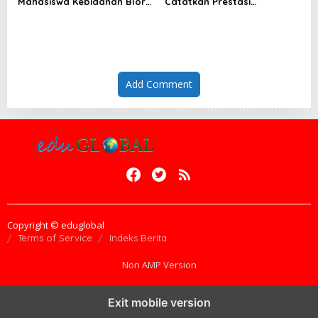
Mahasiswa Kebidanan Blora
Catatkan Prestasi
Etika dan Keterampilan
Membanggakan, 100%
Public Speaking
Mahasiswanya Lulus Uji
Kompetensi Nasional
Add Comment
Copyright © eduglobal
Terms of Service
Indeks Berita
Non AMP Version
Exit mobile version