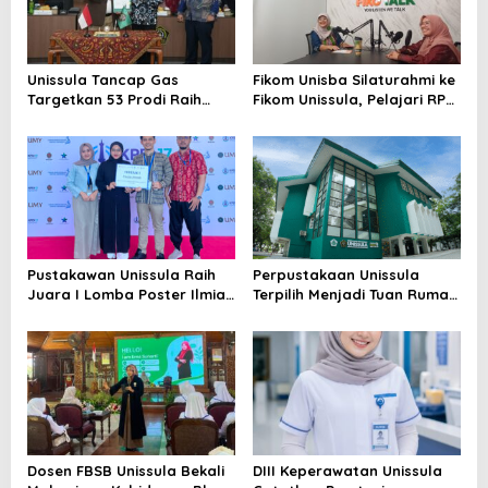
Unissula Tancap Gas
Fikom Unisba Silaturahmi ke
Targetkan 53 Prodi Raih
Fikom Unissula, Pelajari RPL
Akreditasi Internasional
dan Tinjau Tiga
ACQUIN Lewat Jalur Fast
Laboratorium Unggulan
Track
Pustakawan Unissula Raih
Perpustakaan Unissula
Juara I Lomba Poster Ilmiah
Terpilih Menjadi Tuan Rumah
Nasional di KPDI XVII
KPDI XIX Tahun 2028
Dosen FBSB Unissula Bekali
DIII Keperawatan Unissula