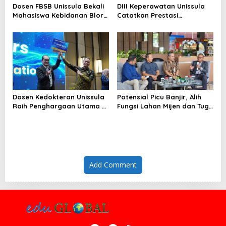
Dosen FBSB Unissula Bekali
DIII Keperawatan Unissula
Mahasiswa Kebidanan Blora
Catatkan Prestasi
Etika dan Keterampilan
Membanggakan, 100%
Public Speaking
Mahasiswanya Lulus Uji
Kompetensi Nasional
Dosen Kedokteran Unissula
Potensial Picu Banjir, Alih
Raih Penghargaan Utama di
Fungsi Lahan Mijen dan Tugu
Konferensi Internasional
Ancam Eksistensi Kota
Semarang
Add Comment