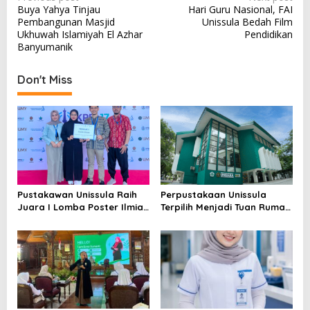
Buya Yahya Tinjau
Hari Guru Nasional, FAI
navigation
Pembangunan Masjid
Unissula Bedah Film
Ukhuwah Islamiyah El Azhar
Pendidikan
Banyumanik
Don't Miss
Pustakawan Unissula Raih
Perpustakaan Unissula
Juara I Lomba Poster Ilmiah
Terpilih Menjadi Tuan Rumah
Nasional di KPDI XVII
KPDI XIX Tahun 2028