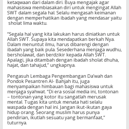
ketaqwaan dari dalam diri. Buya mengajak agar
mahasiswa membiasakan diri untuk mengingat Allah
SWT dalam segala hal. Selalu mengasah keimanan
dengan memperhatikan ibadah yang mendasar yaitu
sholat lima waktu.
“Segala hal yang kita lakukan harus diniatkan untuk
Allah SWT. Supaya kita mendapatkan berkah Nya.
Dalam menuntut ilmu, harus dibarengi dengan
ibadah yang baik pula. Sesederhana menjaga wudhu,
bersholawat, dan berdzikir kepada Allah SWT.
Apalagi, jika ditambah dengan ibadah sholat dhuha,
hajat, dan tahajud,” ungkapnya.
Pengasuh Lembaga Pengembangan Da’wah dan
Pondok Pesantren Al- Bahjah itu, juga
menyampaikan himbauan bagi mahasiswa untuk
menjaga syahwat. “Di era sosial media ini, tontonan
– tontonan yang kotor itu sangatlah merusak
mental. Tugas kita untuk menata hati selalu
waspada dengan hal ini. Jangan ikut-ikutan gaya
hidup orang. Seorang muslim harus punya
pendirian, ikutlah sesuatu yang bermanfaat,”
tuturnya.