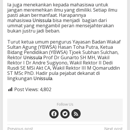
Ia juga menekankan kepada mahasiswa untuk
jangan meremehkan ilmu yang dimiliki. Setiap ilmu
pasti akan bermanfaat. Harapannya
mahasiswa
Unissula
bisa menjadi bagian dari
ummat yang mengambil peran mensejahterakan
bukan justru jadi beban.
Turut ketua umum pengurus Yayasan Badan Wakaf
Sultan Agung (YBWSA) Hasan Toha Putra, Ketua
Bidang Pendidikan (YBWSA) Tjoek Subhan Sulchan,
Rektor
Unissula
Prof Dr Gunarto SH MH, Wakil
Rektor I Dr Andre Sugiyono, Wakil Rektor II Dedi
Rusdi SE MSi Akt CA, Wakil Rektor III M Qomaruddin
ST MSc PhD. Hadir pula pejabat dekanat di
lingkungan
Unissula
.
Post Views:
4,802
Follow Us
Post
Previous post
Next post