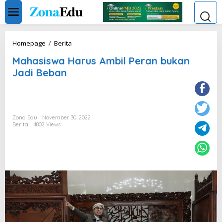
Skip
to
content
Mahasiswa
Homepage
/
Berita
Harus
Mahasiswa Harus Ambil Peran bukan
Ambil
Peran
Jadi Beban
bukan
Jadi
Beban
Zona Edu
November 30, 2022
Berita
4802 Views