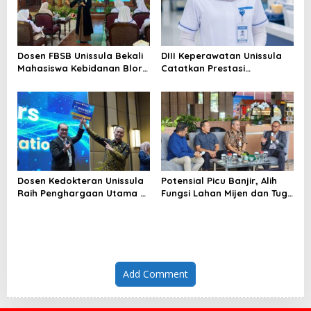
Dosen FBSB Unissula Bekali
DIII Keperawatan Unissula
Mahasiswa Kebidanan Blora
Catatkan Prestasi
Etika dan Keterampilan
Membanggakan, 100%
Public Speaking
Mahasiswanya Lulus Uji
Kompetensi Nasional
Dosen Kedokteran Unissula
Potensial Picu Banjir, Alih
Raih Penghargaan Utama di
Fungsi Lahan Mijen dan Tugu
Konferensi Internasional
Ancam Eksistensi Kota
Semarang
Add Comment