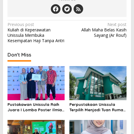
Post
Previous post
Next post
Kuliah di Keperawatan
Allah Maha Belas Kasih
navigation
Unissula Membuka
Sayang (Ar Rouf)
Kesempatan Haji Tanpa Antri
Don't Miss
Pustakawan Unissula Raih
Perpustakaan Unissula
Juara I Lomba Poster Ilmiah
Terpilih Menjadi Tuan Rumah
Nasional di KPDI XVII
KPDI XIX Tahun 2028