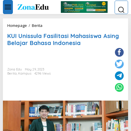
Skip
to
content
KUI
Homepage
/
Berita
Unissula
KUI Unissula Fasilitasi Mahasiswa Asing
Fasilitasi
Mahasiswa
Belajar Bahasa Indonesia
Asing
Belajar
Bahasa
Indonesia
Zona Edu
May 29, 2023
Berita
,
Kampus
4296 Views