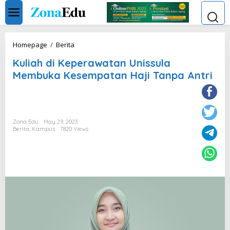
Skip
to
content
Kuliah
Homepage
/
Berita
di
Kuliah di Keperawatan Unissula
Keperawatan
Unissula
Membuka Kesempatan Haji Tanpa Antri
Membuka
Kesempatan
Haji
Tanpa
Antri
Zona Edu
May 29, 2023
Berita
,
Kampus
7820 Views