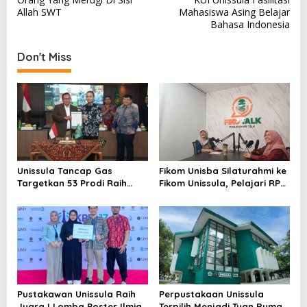
navigation
Allah SWT
Mahasiswa Asing Belajar
Bahasa Indonesia
Don't Miss
Unissula Tancap Gas
Fikom Unisba Silaturahmi ke
Targetkan 53 Prodi Raih
Fikom Unissula, Pelajari RPL
Akreditasi Internasional
dan Tinjau Tiga
ACQUIN Lewat Jalur Fast
Laboratorium Unggulan
Track
Pustakawan Unissula Raih
Perpustakaan Unissula
Juara I Lomba Poster Ilmiah
Terpilih Menjadi Tuan Rumah