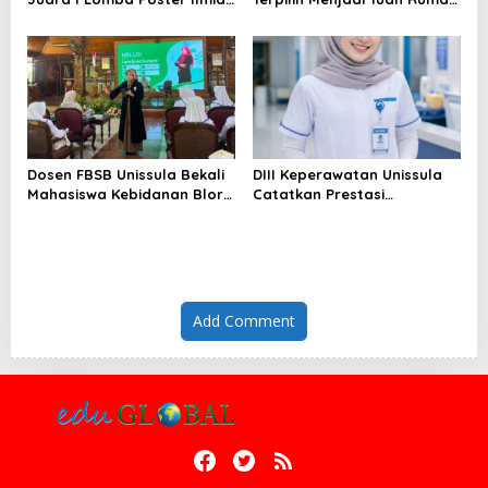
Nasional di KPDI XVII
KPDI XIX Tahun 2028
Dosen FBSB Unissula Bekali
DIII Keperawatan Unissula
Mahasiswa Kebidanan Blora
Catatkan Prestasi
Etika dan Keterampilan
Membanggakan, 100%
Public Speaking
Mahasiswanya Lulus Uji
Kompetensi Nasional
Add Comment