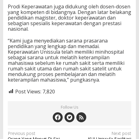
Prodi Keperawatan juga didukung oleh dosen-dosen
yang kompeten di bidangnya. Dengan latar belakang
pendidikan magister, doktor keperawatan dan
sebagian spesialis keperawatan dengan prestasi
nasional.
“Kami juga menyediakan sarana prasarana
pendidikan yang lengkap dan memadai.
Keperawatan Unissula telah memiliki minihospital
sebagai sarana untuk melatih keterampilan
mahasiswa sebelum ke rumah sakit serta memiliki
rumah sakit utama dan rumah sakit satelit untuk
mendukung proses pembelajaran dan melatih
keterampilan mahasiswa,” pungkasnya.
Post Views:
7,820
Follow Us
Post
Previous post
Next post
Orang Yang Merugi Di Sisi
KUI Unissula Fasilitasi