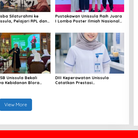
isba Silaturahmi ke
Pustakawan Unissula Raih Juara
ssula, Pelajari RPL dan
I Lomba Poster Ilmiah Nasional
iga Laboratorium
di KPDI XVII
n
SB Unissula Bekali
DIII Keperawatan Unissula
a Kebidanan Blora
Catatkan Prestasi
n Keterampilan Public
Membanggakan, 100%
Mahasiswanya Lulus Uji
Kompetensi Nasional
View More