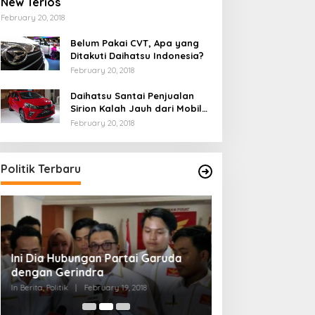
New Terios
February 20, 2018
Belum Pakai CVT, Apa yang
Ditakuti Daihatsu Indonesia?
February 20, 2018
Daihatsu Santai Penjualan
Sirion Kalah Jauh dari Mobil
LCGC
February 20, 2018
Politik Terbaru
Ini Dia Hubungan Partai Garuda
Strategi PPP Me
dengan Gerindra
Ganjar dan Gus Y
In Berita, Politik
|
February 19, 2018
In Berita, Politik
|
Febru