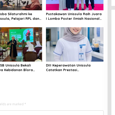
isba Silaturahmi ke
Pustakawan Unissula Raih Juara
ssula, Pelajari RPL dan
I Lomba Poster Ilmiah Nasional
iga Laboratorium
di KPDI XVII
n
SB Unissula Bekali
DIII Keperawatan Unissula
a Kebidanan Blora
Catatkan Prestasi
n Keterampilan Public
Membanggakan, 100%
Mahasiswanya Lulus Uji
Kompetensi Nasional
ields are marked
*