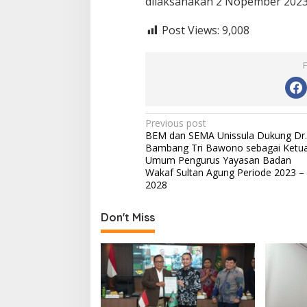
dilaksanakan 2 Nopember 2023 
Post Views:
9,008
Post
Previous post
BEM dan SEMA Unissula Dukung Dr.
navigation
Bambang Tri Bawono sebagai Ketu
Umum Pengurus Yayasan Badan
Wakaf Sultan Agung Periode 2023 –
2028
Don't Miss