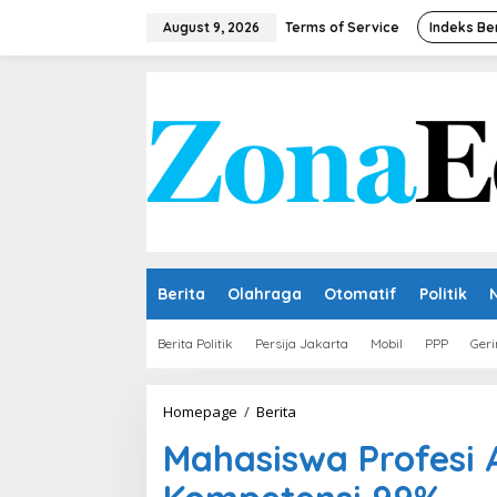
Skip
to
August 9, 2026
Terms of Service
Indeks Be
content
Berita
Olahraga
Otomatif
Politik
Berita Politik
Persija Jakarta
Mobil
PPP
Geri
Mahasiswa
Homepage
/
Berita
Profesi
Mahasiswa Profesi A
Apoteker
Unissula
Lulus