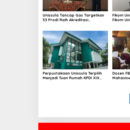
Unissula Tancap Gas Targetkan
Fikom Un
53 Prodi Raih Akreditasi
Fikom Uni
Internasional ACQUIN Lewat
Tinjau T
Jalur Fast Track
Unggula
Perpustakaan Unissula Terpilih
Dosen FB
Menjadi Tuan Rumah KPDI XIX
Mahasisw
Tahun 2028
Etika da
Speaking