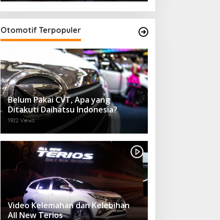
Otomotif Terpopuler
Belum Pakai CVT, Apa yang
Ditakuti Daihatsu Indonesia?
1922 Views
Video Kelemahan dan Kelebihan
All New Terios