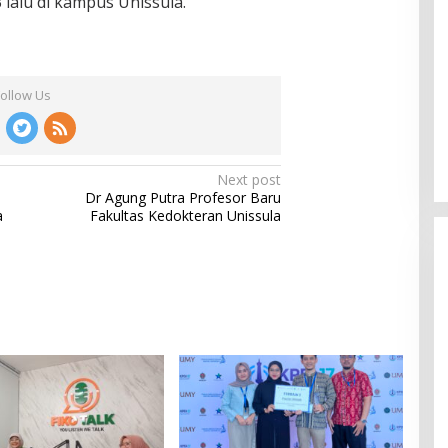
lalu di kampus Unissula.
Follow Us
Next post
Dr Agung Putra Profesor Baru
a
Fakultas Kedokteran Unissula
Jagatara Indonesia Siap
Mengawal Kepemimpinan Mas Dar
Sudaryono sebagai Kepala Badan
In Berita, Politik
|
July 23, 2026
Gizi Nasional