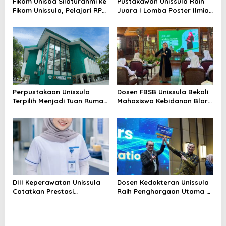
Fikom Unisba Silaturahmi ke
Pustakawan Unissula Raih
Fikom Unissula, Pelajari RPL
Juara I Lomba Poster Ilmiah
dan Tinjau Tiga
Nasional di KPDI XVII
Laboratorium Unggulan
Perpustakaan Unissula
Dosen FBSB Unissula Bekali
Terpilih Menjadi Tuan Rumah
Mahasiswa Kebidanan Blora
KPDI XIX Tahun 2028
Etika dan Keterampilan
Public Speaking
DIII Keperawatan Unissula
Dosen Kedokteran Unissula
Catatkan Prestasi
Raih Penghargaan Utama di
Membanggakan, 100%
Konferensi Internasional
Mahasiswanya Lulus Uji
Kompetensi Nasional