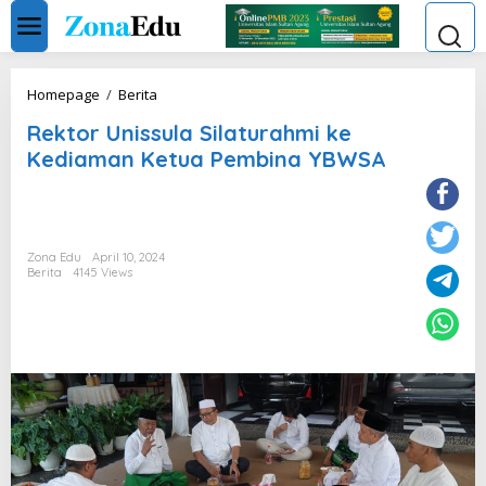
Skip
to
content
Rektor
Homepage
/
Berita
Unissula
Rektor Unissula Silaturahmi ke
Silaturahmi
ke
Kediaman Ketua Pembina YBWSA
Kediaman
Ketua
Pembina
YBWSA
Zona Edu
April 10, 2024
Berita
4145 Views