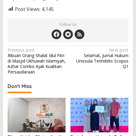
Post Views:
4,145
Follow Us
Post
Previous post
Next post
Ribuan Orang Shalat Idul Fitri
Selamat, Jurnal Hukum
navigation
di Masjid Ukhuwah Islamiyah,
Unissula Terindeks Scopus
Azhar Combo Ajak Kuatkan
Q1
Persaudaraan
Don't Miss