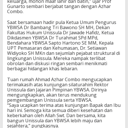
keluarga, mohon maaf lahir dan batin,” ujar Prof
Gunarto sembari berjabat tangan dengan Azhar
Combo.
Saat bersamaan hadir pula Ketua Umum Pengurus
YBWSA Dr Bambang Tri Bawono SH MH, Dekan
Fakultas Hukum Unissula Dr Jawade Hafidz, Ketua
Dikdasmen YBWSA Dr Turahmat SPd MPd,
Bendahara YBWSA Sapto Hartono SE MM, Kepala
UPT Pemasaran dan Kehumasan, Dr. Setiawan
Widiyoko SH MKn dan sejumlah pejabat struktural di
lingkungan Unissula. Mereka nampak terlibat
obrolan dan diskusi ringan sembari menikmati
berbagai hidangan khas lebaran.
Tuan rumah Ahmad Azhar Combo mengucapkan
terimakasih atas kunjungan silaturahim Rektor
Unissula dan Jajaran Pimpinan YBWSA. Dirinya
mengungkapkan, akan terus mendukung
pemgembangan Unissula serta YBWSA.
“Saya ucapkan terima atas kunjungan Bapak dan Ibu
hari ini. Semoga kita semua diberi kesehatan dan
keberkahan oleh Allah Swt. Dan bersama, kita
bangun Unissula dan YBWSA lebih maju dan
sejahtera,” pungkasnya.