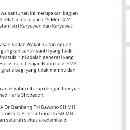
Jagatara Indonesia Siap
Mengawal Kepemimpinan Mas Dar
hwa santunan ini merupakan bagian
Sudaryono sebagai Kepala Badan
In Berita, Politik
|
July 23, 2026
g telah dimulai pada 15 Mei 2024
Gizi Nasional
tan Istri Karyawan dan Karyawati
yasan Badan Wakaf Sultan Agung
ungkap santri-santri yang hadir
issula. “Ini adalah generasi yang
arus rajin belajar. Nanti lulus SMA
a gratis bagi yang tidak mampu dan
 anak yatim ditutup dengan tausyiah
mad Haris Shodaqoh.
SA Dr Bambang Tri Bawono SH MH
r Unissula Prof Dr Gunarto SH MH,
 dan seluruh sivitas akademika di