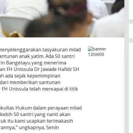
 menyelenggarakan tasyakuran milad
ntunan anak yatim. Ada 50 santri
irin Bangetayu yang menerima
an FH Unissula Dr Jawade Hafidz SH
ah ada sejak kepemimpinan
i dari memberikan santunan
H Unissula telah mencapai di titik
Fakultas Hukum dalam perayaan milad
kebih 50 santri yang nanti akan
uk itu kami ucapkan terimakasih
irannya,” ungkapnya, Senin