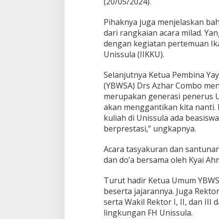
(20/05/2024).
Pihaknya juga menjelaskan ba
dari rangkaian acara milad. Yan
dengan kegiatan pertemuan Ika
Unissula (IIKKU).
Selanjutnya Ketua Pembina Ya
(YBWSA) Drs Azhar Combo meng
merupakan generasi penerus Un
akan menggantikan kita nanti. H
kuliah di Unissula ada beasisw
berprestasi,” ungkapnya.
Acara tasyakuran dan santunan
dan do’a bersama oleh Kyai Ah
Turut hadir Ketua Umum YBW
beserta jajarannya. Juga Rekto
serta Wakil Rektor I, II, dan III
lingkungan FH Unissula.