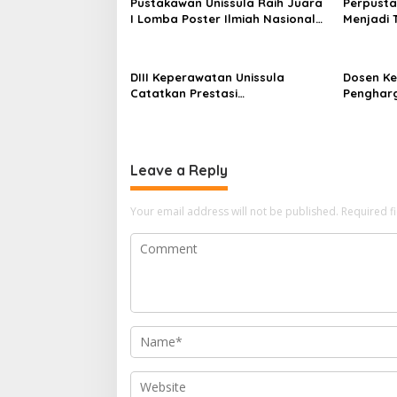
Pustakawan Unissula Raih Juara
Perpusta
I Lomba Poster Ilmiah Nasional
Menjadi 
di KPDI XVII
Tahun 20
DIII Keperawatan Unissula
Dosen Ke
Catatkan Prestasi
Penghar
Membanggakan, 100%
Konferen
Mahasiswanya Lulus Uji
Kompetensi Nasional
Leave a Reply
Your email address will not be published.
Required f