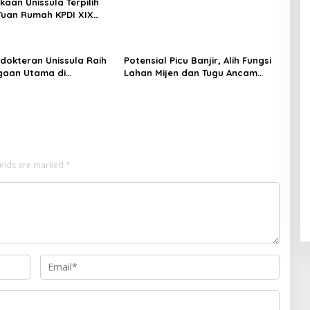
kaan Unissula Terpilih
Tuan Rumah KPDI XIX
28
dokteran Unissula Raih
Potensial Picu Banjir, Alih Fungsi
gaan Utama di
Lahan Mijen dan Tugu Ancam
si Internasional
Eksistensi Kota Semarang
ields are marked
*