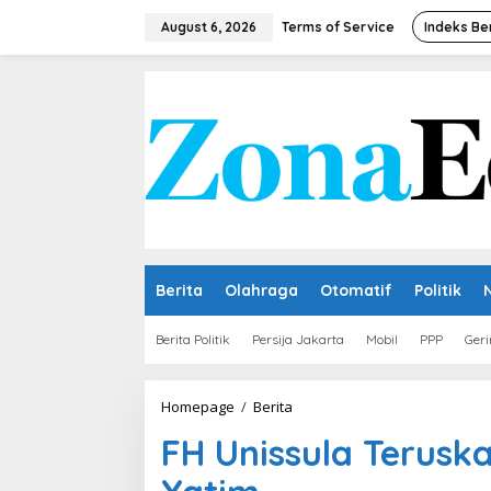
Skip
to
August 6, 2026
Terms of Service
Indeks Be
content
Berita
Olahraga
Otomatif
Politik
Berita Politik
Persija Jakarta
Mobil
PPP
Geri
FH
Homepage
/
Berita
Unissula
FH Unissula Teruska
Teruskan
Tradisi
Peduli