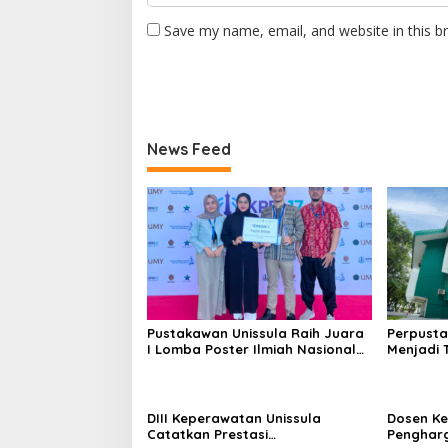
Save my name, email, and website in this b
News Feed
Pustakawan Unissula Raih Juara
Perpusta
I Lomba Poster Ilmiah Nasional
Menjadi 
di KPDI XVII
Tahun 20
DIII Keperawatan Unissula
Dosen Ke
Catatkan Prestasi
Penghar