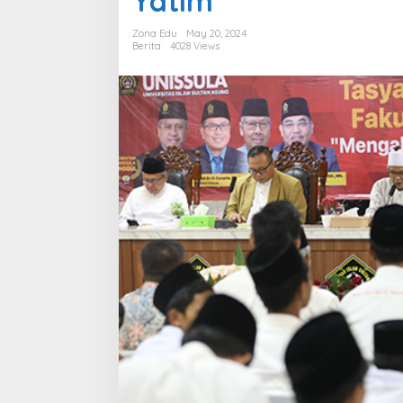
Yatim
Anak
Yatim
Zona Edu
May 20, 2024
Berita
4028 Views