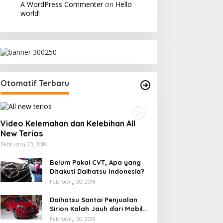
A WordPress Commenter
on
Hello
world!
Otomatif Terbaru
Video Kelemahan dan Kelebihan All
New Terios
February 20, 2018
Belum Pakai CVT, Apa yang
Ditakuti Daihatsu Indonesia?
February 20, 2018
Daihatsu Santai Penjualan
Sirion Kalah Jauh dari Mobil
LCGC
February 20, 2018