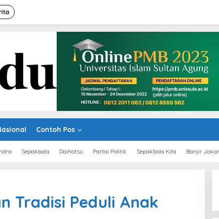
rita
Nasional
Contoh Pos
ndra
Sepakbola
Daihatsu
Partai Politik
Sepakbola Kita
Banjir Jaka
n Tradisi Peduli Anak