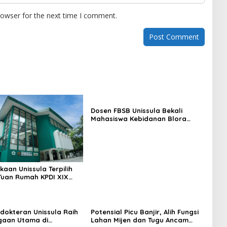
rowser for the next time I comment.
Dosen FBSB Unissula Bekali
Mahasiswa Kebidanan Blora
Etika dan Keterampilan Public
Speaking
kaan Unissula Terpilih
Tuan Rumah KPDI XIX
28
dokteran Unissula Raih
Potensial Picu Banjir, Alih Fungsi
gaan Utama di
Lahan Mijen dan Tugu Ancam