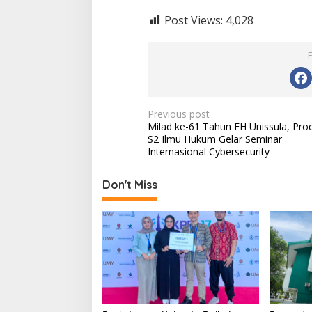
Post Views:
4,028
Post
Previous post
Milad ke-61 Tahun FH Unissula, Prod
navigation
S2 Ilmu Hukum Gelar Seminar
Internasional Cybersecurity
Don't Miss