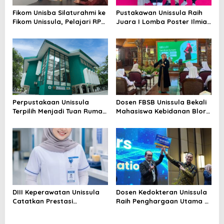
Fikom Unisba Silaturahmi ke
Pustakawan Unissula Raih
Fikom Unissula, Pelajari RPL
Juara I Lomba Poster Ilmiah
dan Tinjau Tiga
Nasional di KPDI XVII
Laboratorium Unggulan
Perpustakaan Unissula
Dosen FBSB Unissula Bekali
Terpilih Menjadi Tuan Rumah
Mahasiswa Kebidanan Blora
KPDI XIX Tahun 2028
Etika dan Keterampilan
Public Speaking
DIII Keperawatan Unissula
Dosen Kedokteran Unissula
Catatkan Prestasi
Raih Penghargaan Utama di
Membanggakan, 100%
Konferensi Internasional
Mahasiswanya Lulus Uji