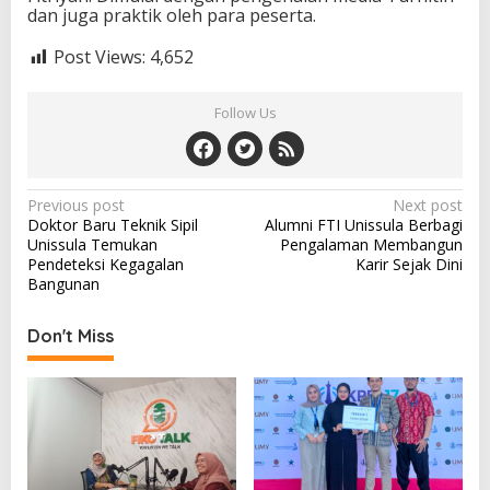
dan juga praktik oleh para peserta.
Post Views:
4,652
Follow Us
Post
Previous post
Next post
Doktor Baru Teknik Sipil
Alumni FTI Unissula Berbagi
navigation
Unissula Temukan
Pengalaman Membangun
Pendeteksi Kegagalan
Karir Sejak Dini
Bangunan
Don't Miss