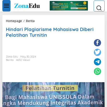
Skip
to
content
Hindari
Homepage
/
Berita
Plagiarisme
Hindari Plagiarisme Mahasiswa Diberi
Mahasiswa
Diberi
Pelatihan Turnitin
Pelatihan
Turnitin
Zona Edu
May 30, 2024
Berita
4652 Views