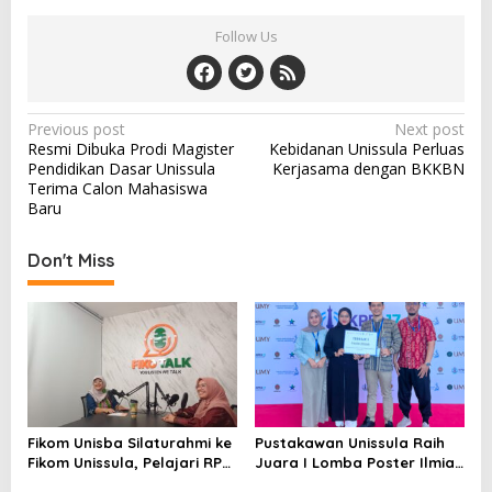
Follow Us
Post
Previous post
Next post
Resmi Dibuka Prodi Magister
Kebidanan Unissula Perluas
navigation
Pendidikan Dasar Unissula
Kerjasama dengan BKKBN
Terima Calon Mahasiswa
Baru
Don't Miss
Fikom Unisba Silaturahmi ke
Pustakawan Unissula Raih
Fikom Unissula, Pelajari RPL
Juara I Lomba Poster Ilmiah
dan Tinjau Tiga
Nasional di KPDI XVII