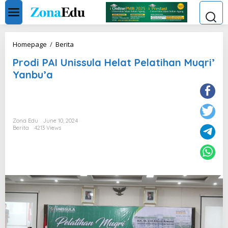
Skip
to
content
Prodi
Homepage
/
Berita
PAI
Prodi PAI Unissula Helat Pelatihan Muqri’
Unissula
Helat
Yanbu’a
Pelatihan
Muqri'
Yanbu'a
Zona Edu
June 10, 2024
Berita
4213 Views