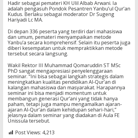
Hadir sebagai pemateri KH Ulil Albab Arwani. Ia
adalah pengasuh Pondok Pesantren Yanbu’ul Qur’an
Kudus. Berlaku sebagai moderator Dr Sugeng
Hariyadi Lc MA.
Di depan 336 peserta yang terdiri dari mahasiswa
dan umum, pemateri menyampaikan metode
Yanbu’a secara komprehensif. Selain itu peserta juga
diberi kesempatan untuk mempraktikkan metode
tersebut secara langsung.
Wakil Rektor III Muhammad Qomaruddin ST MSc
PhD sangat mengapresiasi penyelenggaraan
seminar. “Ini bisa sebagai langkah strategis dalam
meningkatkan kualitas pendidikan Al-Qur’an di
kalangan mahasiswa dan masyarakat. Harapannya
seminar ini bisa menjadi momentum untuk
membangun generasi Qur’ani yang tidak hanya
paham, tetapi juga mampu mengamalkan ajaran-
ajaran Al-Qur’an dalam kehidupan sehari-hari,”
jelasnya dalam seminar yang diadakan di Aula FE
Unissula tersebut.
Post Views:
4,213