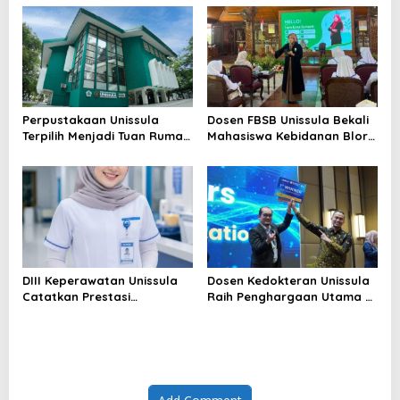
Laboratorium Unggulan
Perpustakaan Unissula
Dosen FBSB Unissula Bekali
Terpilih Menjadi Tuan Rumah
Mahasiswa Kebidanan Blora
KPDI XIX Tahun 2028
Etika dan Keterampilan
Public Speaking
DIII Keperawatan Unissula
Dosen Kedokteran Unissula
Catatkan Prestasi
Raih Penghargaan Utama di
Membanggakan, 100%
Konferensi Internasional
Mahasiswanya Lulus Uji
Kompetensi Nasional