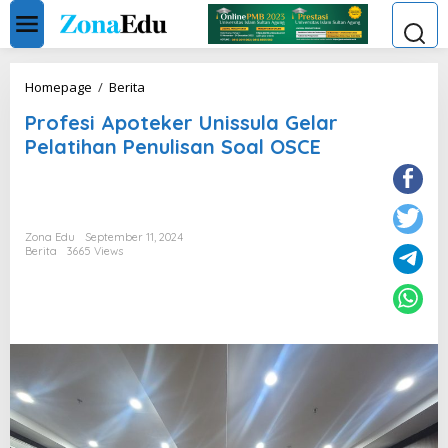
Skip
to
content
Profesi
Homepage
/
Berita
Apoteker
Profesi Apoteker Unissula Gelar
Unissula
Gelar
Pelatihan Penulisan Soal OSCE
Pelatihan
Penulisan
Soal
OSCE
Zona Edu
September 11, 2024
Berita
3665 Views