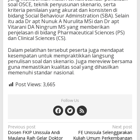
soal OSCE, teknik penyusunan skenario, serta
kriteria penilaian yang akurat dan konsisten di
bidang
Social Behaviour Adminstration
(SBA). Selain
itu ada Dr
apt Nunuk A
Nurulita MSi dan Dr
apt
Vitarani DA Ningrum MS yang memberikan
penjelasan di bidang
Pharmaceutical Sciences
(PS)
dan
Clinical Sciences
(CS).
Dalam pelatihan tersebut
peserta juga mendapat
kesempatan untuk mempraktikkan langsung
penulisan soal dan skenario
. Juga
mer
eview bersama
guna memastikan kualitas soal yang dihasilkan
memenuhi standar nasional.
Post Views:
3,665
Follow Us
Post
Previous post
Next post
Dosen FKIP Unissula Andi
FE Unissula Selenggarakan
navigation
Maulana Raih Gelar Doktor
Kuliah Umum Perkembangan