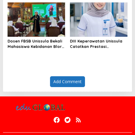
Dosen FBSB Unissula Bekali
DIII Keperawatan Unissula
Mahasiswa Kebidanan Blora
Catatkan Prestasi
Etika dan Keterampilan
Membanggakan, 100%
Public Speaking
Mahasiswanya Lulus Uji
Kompetensi Nasional
Add Comment