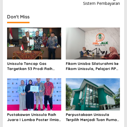
Sistem Pembayaran
Don't Miss
Unissula Tancap Gas
Fikom Unisba Silaturahmi ke
Targetkan 53 Prodi Raih
Fikom Unissula, Pelajari RPL
Akreditasi Internasional
dan Tinjau Tiga
ACQUIN Lewat Jalur Fast
Laboratorium Unggulan
Track
Pustakawan Unissula Raih
Perpustakaan Unissula
Juara I Lomba Poster Ilmiah
Terpilih Menjadi Tuan Rumah
Nasional di KPDI XVII
KPDI XIX Tahun 2028