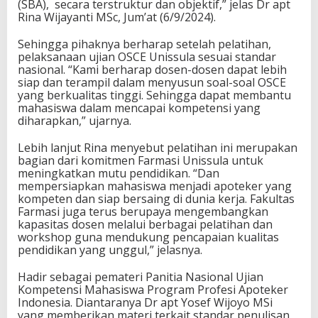
(SBA), secara terstruktur dan objektif
,” jelas
Dr apt
Rina Wijayanti MSc
, Jum’at (6/9/2024).
Sehingga pihaknya
berharap
setelah pelatihan
,
pelaksanaan ujian OSCE Unissula sesuai standar
nasional.
“
K
ami berharap dosen-dosen dapat lebih
siap dan terampil dalam menyusun soal-soal OSCE
yang berkualitas tinggi
.
S
ehingga dapat membantu
mahasiswa dalam mencapai kompetensi yang
diharapkan,” ujar
nya.
Lebih lanjut Rina
menyebut p
elatihan ini merupakan
bagian dari komitmen
Farmasi Unissula
untuk
meningkatkan mutu pendidikan.
“D
an
mempersiapkan mahasiswa menjadi apoteker yang
kompeten dan siap bersaing di dunia kerja. Fakultas
Farmasi
juga
terus berupaya mengembangkan
kapasitas dosen melalui berbagai pelatihan dan
workshop guna mendukung pencapaian kualitas
pendidikan yang unggul
,” jelasnya
.
Hadir sebagai pemateri
Panitia Nasional Ujian
Kompetensi Mahasiswa Program Profesi Apoteker
Indonesia.
D
iantaranya
Dr
apt Yosef Wijoyo MSi
yang
memberikan materi terkait standar penulisan