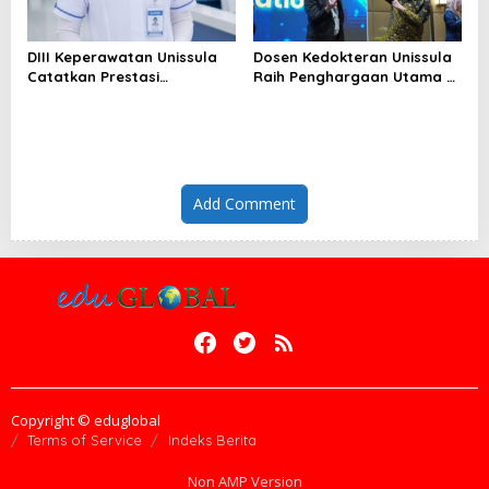
DIII Keperawatan Unissula
Dosen Kedokteran Unissula
Catatkan Prestasi
Raih Penghargaan Utama di
Membanggakan, 100%
Konferensi Internasional
Mahasiswanya Lulus Uji
Kompetensi Nasional
Add Comment
Copyright © eduglobal
Terms of Service
Indeks Berita
Non AMP Version