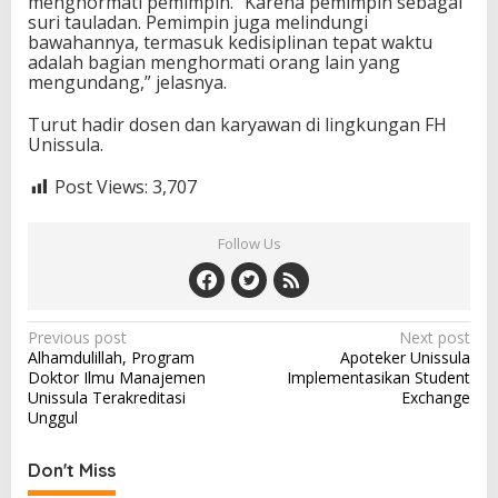
menghormati pemimpin. “Karena pemimpin sebagai
suri tauladan. Pemimpin juga melindungi
bawahannya, termasuk kedisiplinan tepat waktu
adalah bagian menghormati orang lain yang
mengundang,” jelasnya.
Turut hadir dosen dan karyawan di lingkungan FH
Unissula.
Post Views:
3,707
Follow Us
Post
Previous post
Next post
Alhamdulillah, Program
Apoteker Unissula
navigation
Doktor Ilmu Manajemen
Implementasikan Student
Unissula Terakreditasi
Exchange
Unggul
Don't Miss