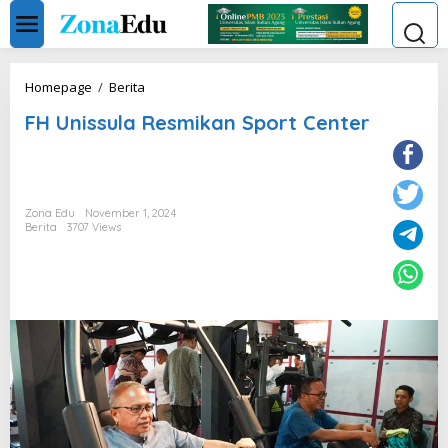
Skip
to
content
FH
Homepage
/
Berita
Unissula
FH Unissula Resmikan Sport Center
Resmikan
Sport
Center
Zona Edu
November 1, 2024
Berita
3707 Views