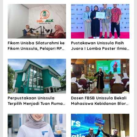
Fikom Unisba Silaturahmi ke
Pustakawan Unissula Raih
Fikom Unissula, Pelajari RPL
Juara I Lomba Poster Ilmiah
dan Tinjau Tiga
Nasional di KPDI XVII
Laboratorium Unggulan
Perpustakaan Unissula
Dosen FBSB Unissula Bekali
Terpilih Menjadi Tuan Rumah
Mahasiswa Kebidanan Blora
KPDI XIX Tahun 2028
Etika dan Keterampilan
Public Speaking