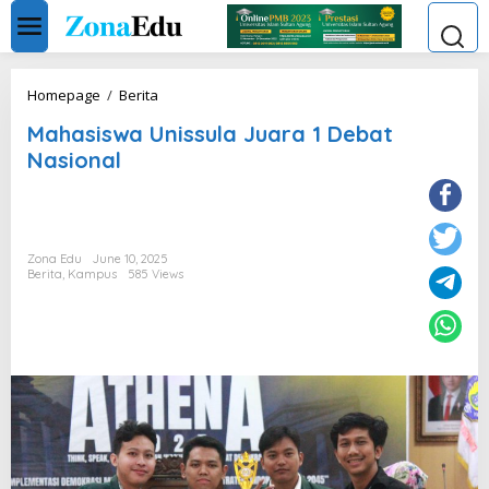
Skip
to
content
Mahasiswa
Homepage
/
Berita
Unissula
Mahasiswa Unissula Juara 1 Debat
Juara
1
Nasional
Debat
Nasional
Zona Edu
June 10, 2025
Berita
,
Kampus
585 Views