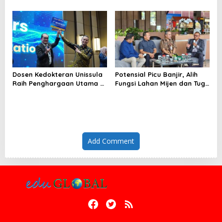
Etika dan Keterampilan
Membanggakan, 100%
Public Speaking
Mahasiswanya Lulus Uji
Kompetensi Nasional
Dosen Kedokteran Unissula
Potensial Picu Banjir, Alih
Raih Penghargaan Utama di
Fungsi Lahan Mijen dan Tugu
Konferensi Internasional
Ancam Eksistensi Kota
Semarang
Add Comment