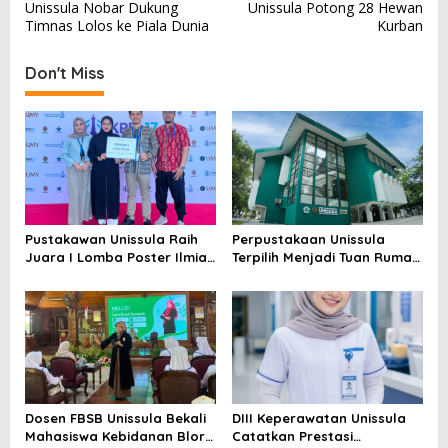
Unissula Nobar Dukung
Unissula Potong 28 Hewan
navigation
Timnas Lolos ke Piala Dunia
Kurban
Don't Miss
Pustakawan Unissula Raih
Perpustakaan Unissula
Juara I Lomba Poster Ilmiah
Terpilih Menjadi Tuan Rumah
Nasional di KPDI XVII
KPDI XIX Tahun 2028
Dosen FBSB Unissula Bekali
DIII Keperawatan Unissula
Mahasiswa Kebidanan Blora
Catatkan Prestasi