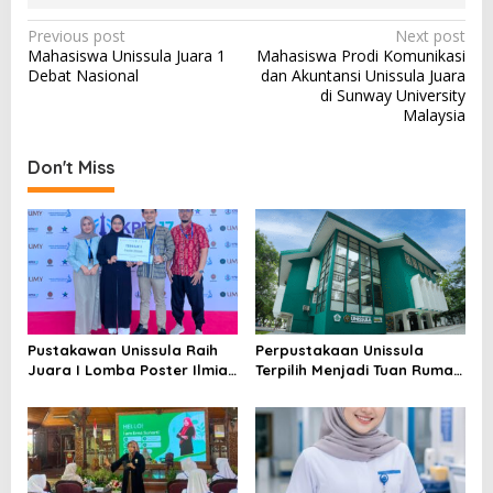
Post
Previous post
Next post
Mahasiswa Unissula Juara 1
Mahasiswa Prodi Komunikasi
navigation
Debat Nasional
dan Akuntansi Unissula Juara
di Sunway University
Malaysia
Don't Miss
Pustakawan Unissula Raih
Perpustakaan Unissula
Juara I Lomba Poster Ilmiah
Terpilih Menjadi Tuan Rumah
Nasional di KPDI XVII
KPDI XIX Tahun 2028