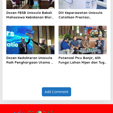
Dosen FBSB Unissula Bekali
DIII Keperawatan Unissula
Mahasiswa Kebidanan Blora
Catatkan Prestasi
Etika dan Keterampilan
Membanggakan, 100%
Public Speaking
Mahasiswanya Lulus Uji
Kompetensi Nasional
Dosen Kedokteran Unissula
Potensial Picu Banjir, Alih
Raih Penghargaan Utama di
Fungsi Lahan Mijen dan Tugu
Konferensi Internasional
Ancam Eksistensi Kota
Semarang
Add Comment