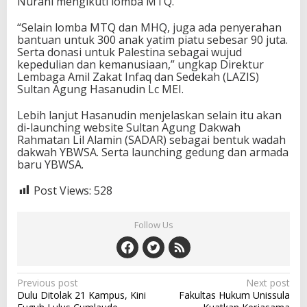
Nurani mengikuti lomba MTQ.
“Selain lomba MTQ dan MHQ, juga ada penyerahan
bantuan untuk 300 anak yatim piatu sebesar 90 juta.
Serta donasi untuk Palestina sebagai wujud
kepedulian dan kemanusiaan,” ungkap Direktur
Lembaga Amil Zakat Infaq dan Sedekah (LAZIS)
Sultan Agung Hasanudin Lc MEI.
Lebih lanjut Hasanudin menjelaskan selain itu akan
di-launching website Sultan Agung Dakwah
Rahmatan Lil Alamin (SADAR) sebagai bentuk wadah
dakwah YBWSA. Serta launching gedung dan armada
baru YBWSA.
Post Views:
528
Follow Us
Post
Previous post
Next post
Dulu Ditolak 21 Kampus, Kini
Fakultas Hukum Unissula
navigation