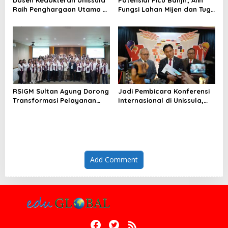
Raih Penghargaan Utama di
Fungsi Lahan Mijen dan Tugu
Konferensi Internasional
Ancam Eksistensi Kota
Semarang
RSIGM Sultan Agung Dorong
Jadi Pembicara Konferensi
Transformasi Pelayanan
Internasional di Unissula,
Gigi dan Mulut melalui
Menko Yusril Ingatkan
Kongres Nasional
Bahaya Modus
Perdagangan Orang
Berkedok Lowongan Kerja
Add Comment