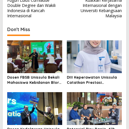
Fuguh Lulus Cumlaude
Kuatkan Kerjasama
Double Degree dan Wakili
Internasional dengan
Indonesia di Kancah
Universiti Kebangsaan
Internasional
Malaysia
Don't Miss
Dosen FBSB Unissula Bekali
DIII Keperawatan Unissula
Mahasiswa Kebidanan Blora
Catatkan Prestasi
Etika dan Keterampilan
Membanggakan, 100%
Public Speaking
Mahasiswanya Lulus Uji
Kompetensi Nasional
Dosen Kedokteran Unissula
Potensial Picu Banjir, Alih