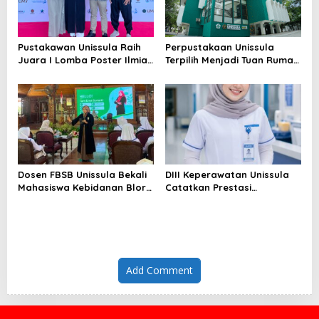
Pustakawan Unissula Raih
Perpustakaan Unissula
Juara I Lomba Poster Ilmiah
Terpilih Menjadi Tuan Rumah
Nasional di KPDI XVII
KPDI XIX Tahun 2028
Dosen FBSB Unissula Bekali
DIII Keperawatan Unissula
Mahasiswa Kebidanan Blora
Catatkan Prestasi
Etika dan Keterampilan
Membanggakan, 100%
Public Speaking
Mahasiswanya Lulus Uji
Kompetensi Nasional
Add Comment