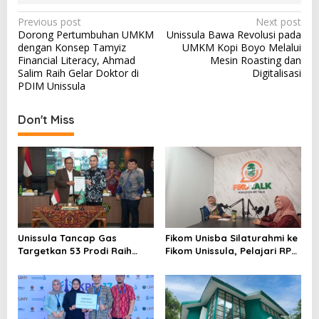
Post
Previous post
Next post
Dorong Pertumbuhan UMKM
Unissula Bawa Revolusi pada
navigation
dengan Konsep Tamyiz
UMKM Kopi Boyo Melalui
Financial Literacy, Ahmad
Mesin Roasting dan
Salim Raih Gelar Doktor di
Digitalisasi
PDIM Unissula
Don't Miss
Unissula Tancap Gas
Fikom Unisba Silaturahmi ke
Targetkan 53 Prodi Raih
Fikom Unissula, Pelajari RPL
Akreditasi Internasional
dan Tinjau Tiga
ACQUIN Lewat Jalur Fast
Laboratorium Unggulan
Track