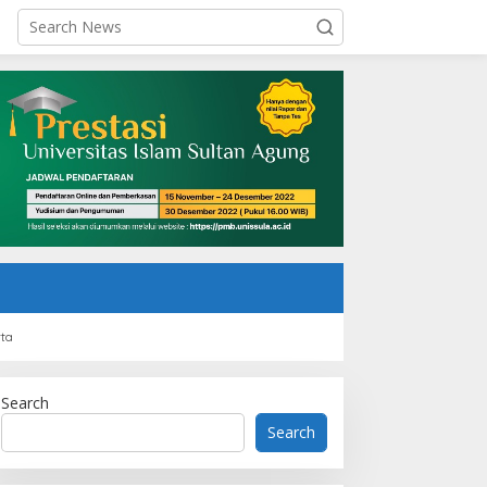
Berita
,
Jawa Tengah
,
Kampus
,
Nasional
,
Semarang
Tinjau Perbaikan Jalan Pantura
presiasi Unissula
rch 1, 2026
rta
Search
Search