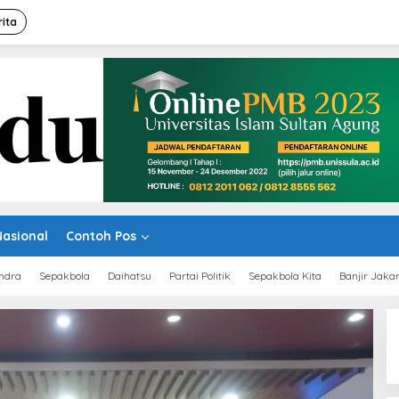
rita
A
Nasional
Contoh Pos
Ma
ndra
Sepakbola
Daihatsu
Partai Politik
Sepakbola Kita
Banjir Jaka