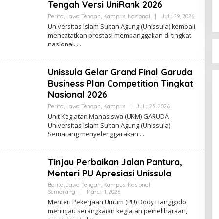
Tengah Versi UniRank 2026
By
Berita
,
Jawa Tengah
,
Kampus
,
Nasional
|
July 29, 2026
Zona
Universitas Islam Sultan Agung (Unissula) kembali
Edu
mencatatkan prestasi membanggakan di tingkat
nasional.
Unissula Gelar Grand Final Garuda
Business Plan Competition Tingkat
Nasional 2026
By
Berita
,
Jawa Tengah
,
Kampus
|
July 25, 2026
Zona
Unit Kegiatan Mahasiswa (UKM) GARUDA
Edu
Universitas Islam Sultan Agung (Unissula)
Semarang menyelenggarakan
Tinjau Perbaikan Jalan Pantura,
Menteri PU Apresiasi Unissula
Berita
,
Jawa Tengah
,
Kampus
,
Nasional
,
By
Semarang
|
March 1, 2026
Zona
Menteri Pekerjaan Umum (PU) Dody Hanggodo
Edu
meninjau serangkaian kegiatan pemeliharaan,