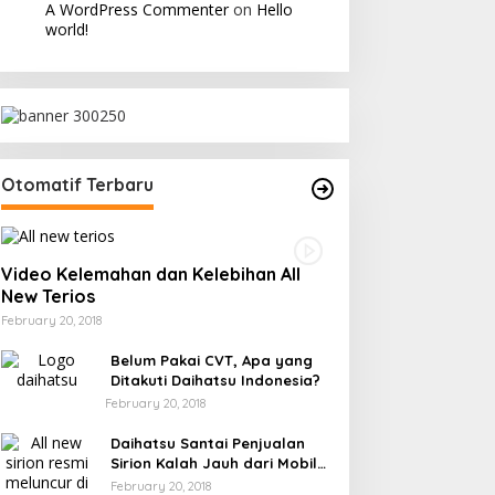
A WordPress Commenter
on
Hello
world!
Otomatif Terbaru
Video Kelemahan dan Kelebihan All
New Terios
February 20, 2018
Belum Pakai CVT, Apa yang
Ditakuti Daihatsu Indonesia?
February 20, 2018
Daihatsu Santai Penjualan
Sirion Kalah Jauh dari Mobil
LCGC
February 20, 2018