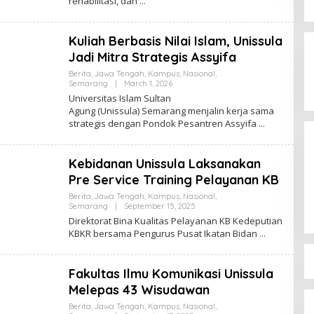
rehabilitasi, dan
Jagatara Indonesia Siap
Mengawal Kepemimpinan Mas Dar
Kuliah Berbasis Nilai Islam, Unissula
Sudaryono sebagai Kepala Badan
In Berita, Politik
|
July 23, 2026
Jadi Mitra Strategis Assyifa
Gizi Nasional
Berita
,
Jawa Tengah
,
Kampus
,
Nasional
,
By
Semarang
|
March 1, 2026
Zona
Universitas Islam Sultan
Edu
Agung (Unissula) Semarang menjalin kerja sama
strategis dengan Pondok Pesantren Assyifa
Kebidanan Unissula Laksanakan
Pre Service Training Pelayanan KB
Berita
,
Jawa Tengah
,
Kampus
,
Nasional
,
By
Semarang
|
September 15, 2025
Zona
Direktorat Bina Kualitas Pelayanan KB Kedeputian
Edu
KBKR bersama Pengurus Pusat Ikatan Bidan
Fakultas Ilmu Komunikasi Unissula
Melepas 43 Wisudawan
Berita
,
Jawa Tengah
,
Kampus
,
Nasional
,