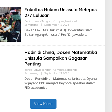
Fakultas Hukum Unissula Melepas
277 Lulusan
Berita
,
Jawa Tengah
,
Kampus
,
Nasional
,
By
Semarang
|
September 13, 2025
Zona
Dekan Fakultas Hukum (FH) Universitas Islam
Edu
Sultan Agung (Unissula) Prof Dr Jawade
Hadir di China, Dosen Matematika
Unissula Sampaikan Gagasan
Penting
Berita
,
Jawa Tengah
,
Kampus
,
Nasional
,
By
Semarang
|
September 13, 2025
Zona
Dosen Pendidikan Matematika Unissula, Dyana
Edu
Wijayanti PhD menjadi keynote speaker dalam
FED academic
View More