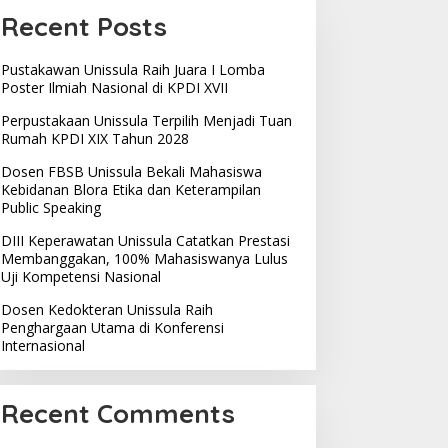
Recent Posts
Pustakawan Unissula Raih Juara I Lomba
Poster Ilmiah Nasional di KPDI XVII
Perpustakaan Unissula Terpilih Menjadi Tuan
Rumah KPDI XIX Tahun 2028
Dosen FBSB Unissula Bekali Mahasiswa
Kebidanan Blora Etika dan Keterampilan
Public Speaking
DIII Keperawatan Unissula Catatkan Prestasi
Membanggakan, 100% Mahasiswanya Lulus
osen Kedokteran Unissula
Pustakawan Unissula Raih
Uji Kompetensi Nasional
aih Penghargaan Utama
Juara I Lomba Poster
i Konferensi Internasional
Ilmiah Nasional di KPDI XVII
Dosen Kedokteran Unissula Raih
Penghargaan Utama di Konferensi
Internasional
Recent Comments