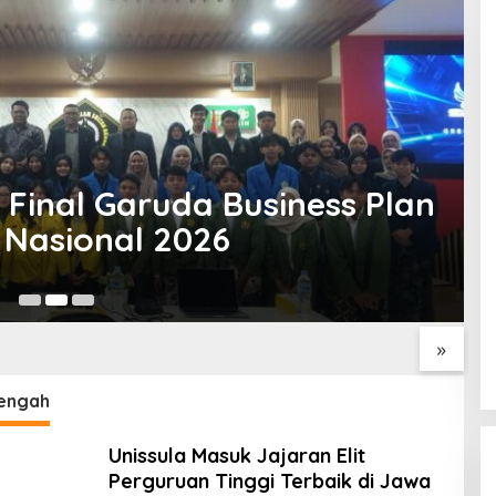
 Final Garuda Business Plan
 Nasional 2026
FBSB Unissula Bekali
DIII Keperawatan Unissula
D
swa Kebidanan
Catatkan Prestasi
R
tika dan
Membanggakan, 100%
d
»
mpilan Public
Mahasiswanya Lulus Uji
ng
Kompetensi Nasional
engah
Unissula Masuk Jajaran Elit
Perguruan Tinggi Terbaik di Jawa