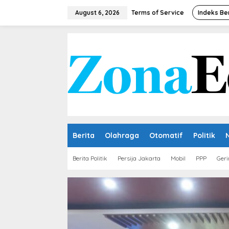
Skip
to
August 6, 2026
Terms of Service
Indeks Be
content
Berita
Olahraga
Otomatif
Politik
Berita Politik
Persija Jakarta
Mobil
PPP
Geri