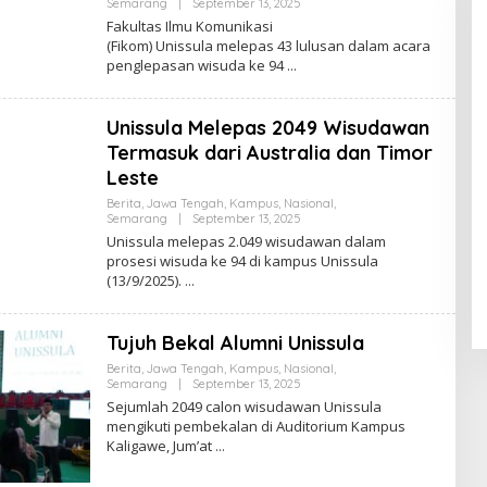
By
Semarang
|
September 13, 2025
Zona
Fakultas Ilmu Komunikasi
Edu
(Fikom) Unissula melepas 43 lulusan dalam acara
penglepasan wisuda ke 94
Unissula Melepas 2049 Wisudawan
Termasuk dari Australia dan Timor
Leste
Berita
,
Jawa Tengah
,
Kampus
,
Nasional
,
By
Semarang
|
September 13, 2025
Zona
Unissula melepas 2.049 wisudawan dalam
Edu
prosesi wisuda ke 94 di kampus Unissula
(13/9/2025).
Tujuh Bekal Alumni Unissula
Berita
,
Jawa Tengah
,
Kampus
,
Nasional
,
By
Semarang
|
September 13, 2025
Zona
Sejumlah 2049 calon wisudawan Unissula
Edu
mengikuti pembekalan di Auditorium Kampus
Kaligawe, Jum’at