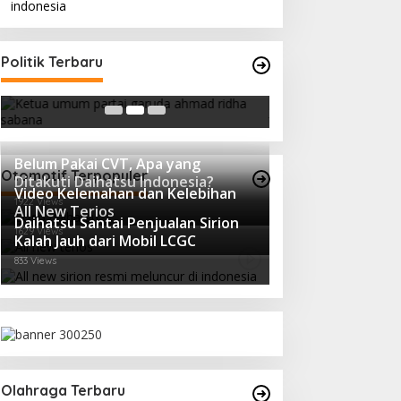
Ini Dia Hubungan Partai Garuda
Strategi PPP Me
Politik Terbaru
dengan Gerindra
Ganjar dan Gus Y
In Berita, Politik
|
February 19, 2018
In Berita, Politik
|
Febru
Belum Pakai CVT, Apa yang
Otomotif Terpopuler
Ditakuti Daihatsu Indonesia?
Video Kelemahan dan Kelebihan
1922 Views
All New Terios
Daihatsu Santai Penjualan Sirion
1629 Views
Kalah Jauh dari Mobil LCGC
833 Views
Olahraga Terbaru