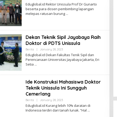
Zona
Eduglobal.id Rektor Unissula Prof Dr Gunarto
Edu
beserta para dosen pembimbing lapangan
melepas ratusan burung
Dekan Teknik Sipil Jayabaya Raih
Doktor di PDTS Unissula
By
Berita
|
January 28, 2023
Zona
Eduglobal.id Dekan Fakultas Tenik Sipil dan
Edu
Perencanaan Universitas Jayabaya Jakarta, Eri
Setia
Ide Konstruksi Mahasiswa Doktor
Teknik Unissula Ini Sungguh
Cemerlang
By
Berita
|
January 28, 2023
Zona
Eduglobal.id Kurang lebih 10% daratan di
Edu
Indonesia terdiri dari tanah lunak. “Hal