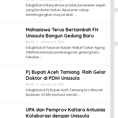
Zona
Eduglobal.id Banyaknya produk perawatan wajah
Jagatara Indonesia Siap
Edu
yang berdedar bebas dipasaran cukup
Mengawal Kepemimpinan Mas Dar
membingungkan masyarakat.
Sudaryono sebagai Kepala Badan
In Berita, Politik
|
July 23, 2026
Gizi Nasional
Mahasiswa Terus Bertambah FH
Unissula Bangun Gedung Baru
By
Berita
|
January 27, 2023
Zona
Eduglobal.id Yayasan Badan Wakaf Sultan Agung
Edu
(YBWSA) memulai pembangunan gedung baru
Fakultas
Pj Bupati Aceh Tamiang Raih Gelar
Doktor di PDIH Unissula
By
Berita
|
January 23, 2023
Zona
Eduglobal.id Pj Bupati Aceh Tamiang Drs Meurah
Edu
Budiman SH MH berhasil meraih
UPA dan Pemprov Kaltara Antusias
Kolaborasi dengan Unissula