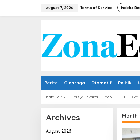
Skip
to
August 7, 2026
Terms of Service
Indeks Be
content
Berita
Olahraga
Otomatif
Politik
Berita Politik
Persija Jakarta
Mobil
PPP
Geri
Archives
Month:
August 2026