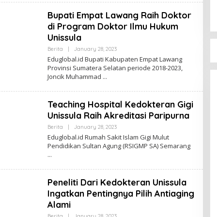
Bupati Empat Lawang Raih Doktor
di Program Doktor Ilmu Hukum
Unissula
By
Berita
|
January 28, 2023
Zona
Eduglobal.id Bupati Kabupaten Empat Lawang
Edu
Provinsi Sumatera Selatan periode 2018-2023,
Joncik Muhammad
Teaching Hospital Kedokteran Gigi
Unissula Raih Akreditasi Paripurna
By
Berita
|
January 28, 2023
Zona
Eduglobal.id Rumah Sakit Islam Gigi Mulut
Edu
Pendidikan Sultan Agung (RSIGMP SA) Semarang
Peneliti Dari Kedokteran Unissula
Ingatkan Pentingnya Pilih Antiaging
Alami
By
Berita
|
January 28, 2023