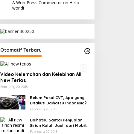
A WordPress Commenter
on
Hello
world!
Otomatif Terbaru
Video Kelemahan dan Kelebihan All
New Terios
February 20, 2018
Belum Pakai CVT, Apa yang
Ditakuti Daihatsu Indonesia?
February 20, 2018
Daihatsu Santai Penjualan
Sirion Kalah Jauh dari Mobil
LCGC
February 20, 2018