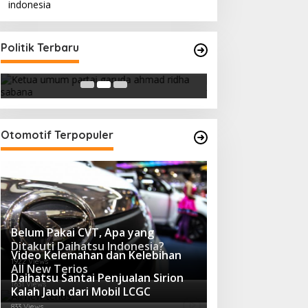
Ini Dia Hubungan Partai Garuda
Strategi PPP Me
Politik Terbaru
dengan Gerindra
Ganjar dan Gus Y
In Berita, Politik
|
February 19, 2018
In Berita, Politik
|
Febru
Otomotif Terpopuler
Belum Pakai CVT, Apa yang
Ditakuti Daihatsu Indonesia?
Video Kelemahan dan Kelebihan
1922 Views
All New Terios
Daihatsu Santai Penjualan Sirion
1631 Views
Kalah Jauh dari Mobil LCGC
833 Views