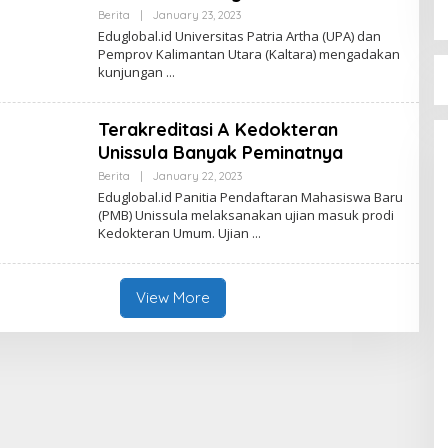
By
Berita
|
January 23, 2023
Zona
Eduglobal.id Universitas Patria Artha (UPA) dan
Edu
Pemprov Kalimantan Utara (Kaltara) mengadakan
kunjungan
Terakreditasi A Kedokteran
Unissula Banyak Peminatnya
By
Berita
|
January 22, 2023
Zona
Eduglobal.id Panitia Pendaftaran Mahasiswa Baru
Edu
(PMB) Unissula melaksanakan ujian masuk prodi
Kedokteran Umum. Ujian
View More