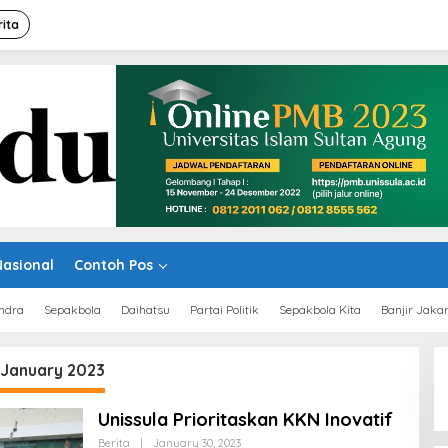
rita
Nasional
Contoh Pos
ndra
Sepakbola
Daihatsu
Partai Politik
Sepakbola Kita
Banjir Jaka
January 2023
Unissula Prioritaskan KKN Inovatif
By
Berita
|
January 30, 2023