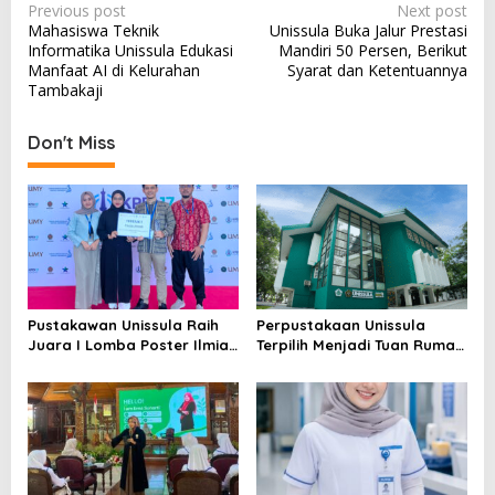
Post
Previous post
Next post
Mahasiswa Teknik
Unissula Buka Jalur Prestasi
navigation
Informatika Unissula Edukasi
Mandiri 50 Persen, Berikut
Manfaat AI di Kelurahan
Syarat dan Ketentuannya
Tambakaji
Don't Miss
Pustakawan Unissula Raih
Perpustakaan Unissula
Juara I Lomba Poster Ilmiah
Terpilih Menjadi Tuan Rumah
Nasional di KPDI XVII
KPDI XIX Tahun 2028