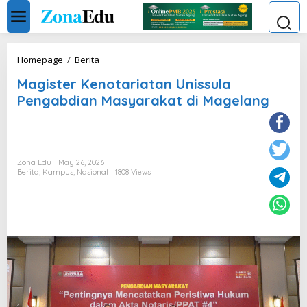
Skip
to
content
Magister
Homepage
/
Berita
Kenotariatan
Magister Kenotariatan Unissula
Unissula
Pengabdian
Pengabdian Masyarakat di Magelang
Masyarakat
di
Magelang
Zona Edu
May 26, 2026
Berita
,
Kampus
,
Nasional
1808 Views