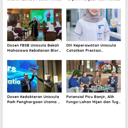
Nasional di KPDI XVII
KPDI XIX Tahun 2028
Dosen FBSB Unissula Bekali
DIII Keperawatan Unissula
Mahasiswa Kebidanan Blora
Catatkan Prestasi
Etika dan Keterampilan
Membanggakan, 100%
Public Speaking
Mahasiswanya Lulus Uji
Kompetensi Nasional
Dosen Kedokteran Unissula
Potensial Picu Banjir, Alih
Raih Penghargaan Utama di
Fungsi Lahan Mijen dan Tugu
Konferensi Internasional
Ancam Eksistensi Kota
Semarang