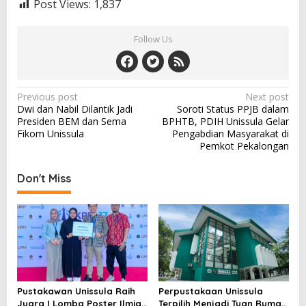
Post Views:
1,837
Follow Us
Post
Previous post
Next post
Dwi dan Nabil Dilantik Jadi
Soroti Status PPJB dalam
navigation
Presiden BEM dan Sema
BPHTB, PDIH Unissula Gelar
Fikom Unissula
Pengabdian Masyarakat di
Pemkot Pekalongan
Don't Miss
Pustakawan Unissula Raih
Perpustakaan Unissula
Juara I Lomba Poster Ilmiah
Terpilih Menjadi Tuan Rumah