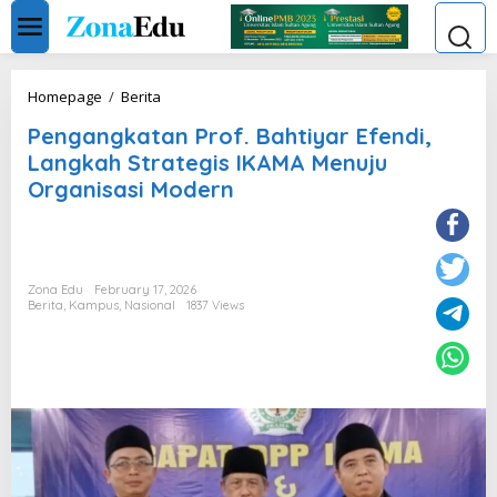
Skip
to
content
Pengangkatan
Homepage
/
Berita
Prof.
Pengangkatan Prof. Bahtiyar Efendi,
Bahtiyar
Efendi,
Langkah Strategis IKAMA Menuju
Langkah
Organisasi Modern
Strategis
IKAMA
Menuju
Organisasi
Modern
Zona Edu
February 17, 2026
Berita
,
Kampus
,
Nasional
1837 Views